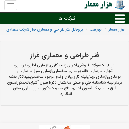
منوی
سایت
هزار
شرکت ها
معمار
هزار معمار
فهرست
پروفایل فتر طراحي و معماری فراز شرکت معماری
طراحی داخلی و دکوراسیون داخلی
دیگر امور معماری
فتر طراحي و معماری فراز
انواع محصولات فروشی:اجرای پتینه کاری,بازسازی اداری,بازسازی
شرکت های معماری شهرها
تجاری,بازسازی خانه,بازسازی ساختمان,بازسازی منزل,بازسازی و
نوسازی,بازسازی ویلا,پتینه کاری,پلان وضع موجود ساختمان,پیمانکار نقشه
بردار,تهيه شناسنامه فني و ملكی ساختمان,دکوراسیون آشپزخانه,دکوراسیون
اتاق خواب,دکوراسیون اداری اتاق مدیریت,دکوراسیون اداری سالن
انتظار,د...