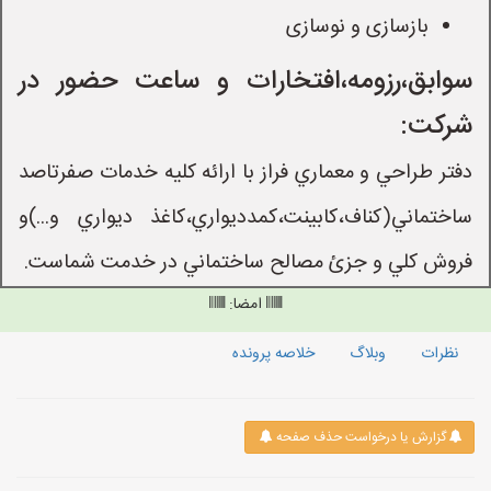
بازسازی و نوسازی
سوابق،رزومه،افتخارات و ساعت حضور در
شرکت:
دفتر طراحي و معماري فراز با ارائه كليه خدمات صفرتاصد
ساختماني(كناف،كابينت،كمدديواري،كاغذ ديواري و...)و
فروش كلي و جزئ مصالح ساختماني در خدمت شماست.
امضا:
نظرات
وبلاگ
خلاصه پرونده
گزارش یا درخواست حذف صفحه