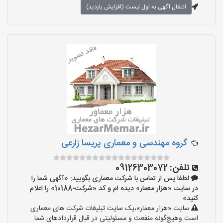
انتقال آگهی به اول لیست (افزایش بازدید)
گروه مهندسی و معماری پریسا زارعی
تلفن:
09126303072
لطفا پس از تماس با شرکت معماری بگویید: «آگهی شما را
در سایت «هزار معمار» دیده ام و کد «شرکت-10188» را اعلام
کنید»
سایت «هزار معمار»،یک سایت تبلیغات شرکت های معماری
است وهیچ‌گونه منفعت و مسئولیتی در قبال قراردادهای شما