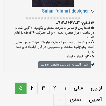
Sahar falahat designer
تلفن:
09120166703
لطفا پس از تماس با شرکت معماری بگویید: «آگهی شما را
در سایت «هزار معمار» دیده ام و کد «شرکت-10139» را اعلام
کنید»
سایت «هزار معمار»،یک سایت تبلیغات شرکت های معماری
است وهیچ‌گونه منفعت و مسئولیتی در قبال قراردادهای شما
ندارد.
مکان:
تهران - تهران
انتقال آگهی به اول لیست (افزایش بازدید)
اولین
قبلی
1
2
3
4
5
آخرین
بعدی
...