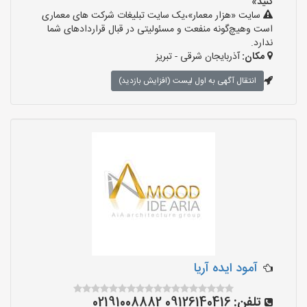
کنید»
سایت «هزار معمار»،یک سایت تبلیغات شرکت های معماری
است وهیچ‌گونه منفعت و مسئولیتی در قبال قراردادهای شما
ندارد.
مکان:
آذربایجان شرقی - تبریز
انتقال آگهی به اول لیست (افزایش بازدید)
آمود ایده آریا
تلفن:
09126140416 02191008882