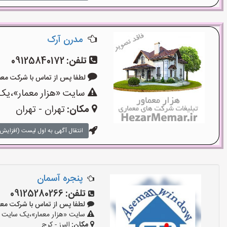
مدرن آرک
تلفن:
09125840172
لطفا پس از تماس با شرکت معماری بگو
سایت «هزار معمار»،یک 
مکان:
تهران - تهران
انتقال آگهی به اول لیست (افزایش 
پنجره آسمان
تلفن:
09125280266
لطفا پس از تماس با شرکت معماری بگو
سایت «هزار معمار»،یک سایت تب
مکان:
البرز - کرج