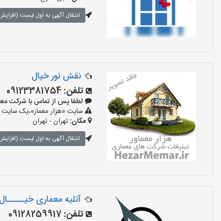
انتقال آگهی به اول لیست (افزایش 
نقش نور خیال
تلفن:
09123381754
لطفا پس از تماس با شرکت معماری بگو
سایت «هزار معمار»،یک سایت تب
مکان:
تهران - تهران
انتقال آگهی به اول لیست (افزایش 
آتلیه معماری خیـــــال
تلفن:
09128259917