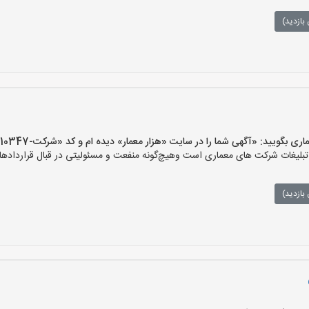
بازدید)
یید: «آگهی شما را در سایت «هزار معمار» دیده ام و کد «شرکت-10347» را اعلام کنید»
لیغات شرکت های معماری است وهیچ‌گونه منفعت و مسئولیتی در قبال قراردادهای
بازدید)