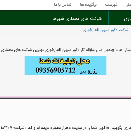
ار
فهرست
برگزیده ها
تماس با ما
اری
شرکت های معماری شهرها
شرکت دکوراسیون ناهارخوری
تان ها با چندین سال سابقه کار دکوراسیون ناهارخوری بهترین شرکت های معماری
یید: «آگهی شما را در سایت «هزار معمار» دیده ام و کد «شرکت-10327» را اعلام کنید»