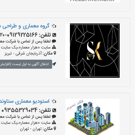
گروه معماری و طراحی د
تلفن:
09129225166-۰۹۱۴۳۰۳۹۸۲۰
لطفا پس از تماس با شرکت معماری بگو
سایت «هزار معمار»،یک سایت تب
مکان:
آذربایجان شرقی - تبریز
انتقال آگهی به اول لیست (افزایش 
استودیو معماری ستاوند
تلفن:
09355329034
لطفا پس از تماس با شرکت معماری بگو
سایت «هزار معمار»،یک سایت تب
مکان:
تهران - تهران