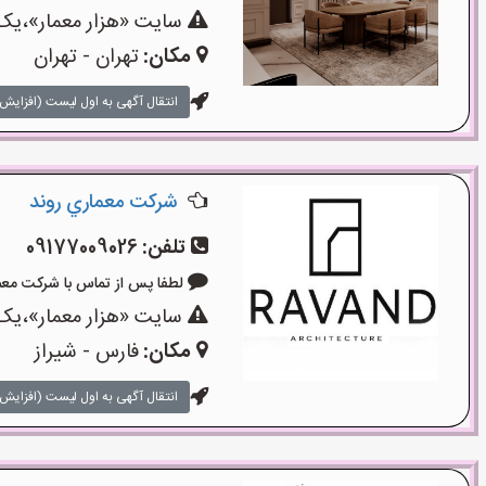
سایت «هزار معمار»،یک 
مکان:
تهران - تهران
انتقال آگهی به اول لیست (افزایش 
شركت معماري روند
تلفن:
09177009026
لطفا پس از تماس با شرکت معماری بگو
سایت «هزار معمار»،یک 
مکان:
فارس - شیراز
انتقال آگهی به اول لیست (افزایش 