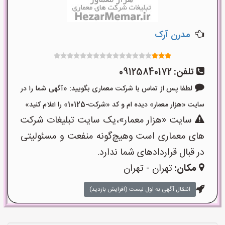
مدرن آرک
تلفن:
09125840172
لطفا پس از تماس با شرکت معماری بگویید: «آگهی شما را در
سایت «هزار معمار» دیده ام و کد «شرکت-10125» را اعلام کنید»
سایت «هزار معمار»،یک سایت تبلیغات شرکت
های معماری است وهیچ‌گونه منفعت و مسئولیتی
در قبال قراردادهای شما ندارد.
مکان:
تهران - تهران
انتقال آگهی به اول لیست (افزایش بازدید)