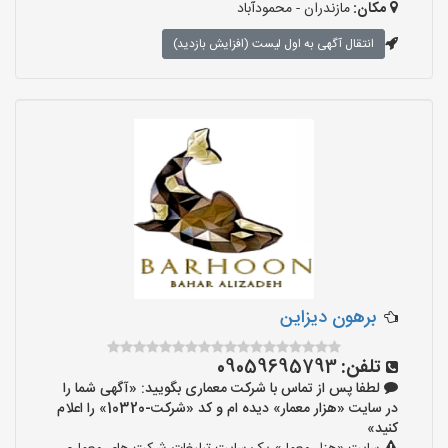
مکان:
مازندران - محمودآباد
انتقال آگهی به اول لیست (افزایش بازدید)
برهون دیزاین
تلفن:
09059695793
لطفا پس از تماس با شرکت معماری بگویید: «آگهی شما را
در سایت «هزار معمار» دیده ام و کد «شرکت-10320» را اعلام
کنید»