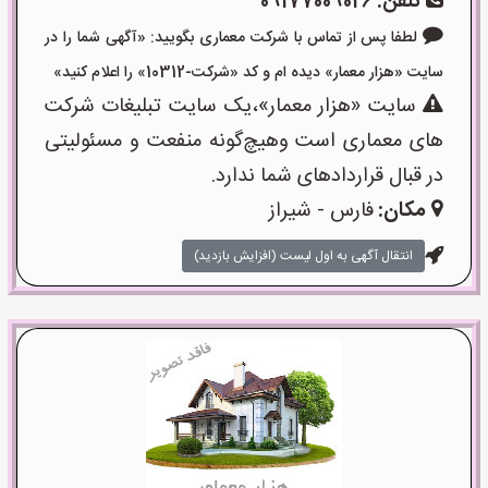
تلفن:
09177009026
لطفا پس از تماس با شرکت معماری بگویید: «آگهی شما را در
سایت «هزار معمار» دیده ام و کد «شرکت-10312» را اعلام کنید»
سایت «هزار معمار»،یک سایت تبلیغات شرکت
های معماری است وهیچ‌گونه منفعت و مسئولیتی
در قبال قراردادهای شما ندارد.
مکان:
فارس - شیراز
انتقال آگهی به اول لیست (افزایش بازدید)