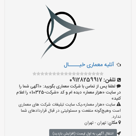
آتلیه معماری خیـــــال
تلفن:
09128259917
لطفا پس از تماس با شرکت معماری بگویید: «آگهی شما را
در سایت «هزار معمار» دیده ام و کد «شرکت-10325» را اعلام
کنید»
سایت «هزار معمار»،یک سایت تبلیغات شرکت های معماری
است وهیچ‌گونه منفعت و مسئولیتی در قبال قراردادهای شما
ندارد.
مکان:
تهران - تهران
انتقال آگهی به اول لیست (افزایش بازدید)