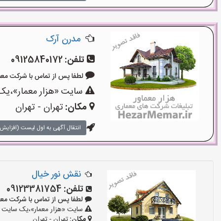
مدرن آرک
تلفن:
09125840172
لطفا پس از تماس با شرکت معماری بگو
سایت «هزار معمار»،یک 
مکان:
تهران - تهران
انتقال آگهی به اول لیست (افزایش 
نقش نور خیال
تلفن:
09123381754
لطفا پس از تماس با شرکت معماری بگو
سایت «هزار معمار»،یک سایت تب
مکان:
تهران - تهران