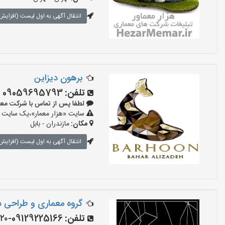
انتقال آگهی به اول لیست (افزایش 
برهون دیزاین
تلفن:
09059695793
لطفا پس از تماس با شرکت معماری بگو
سایت «هزار معمار»،یک سایت تب
مکان:
مازندران - بابل
انتقال آگهی به اول لیست (افزایش 
گروه معماری و طراحی د
تلفن:
09129225166-۰۹۱۴۳۰۳۹۸۲۰