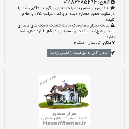
تلفن:
09186485494
لطفا پس از تماس با شرکت معماری بگویید: «آگهی شما را
در سایت «هزار معمار» دیده ام و کد «شرکت-25» را اعلام
کنید»
سایت «هزار معمار»،یک سایت تبلیغات شرکت های معماری
است وهیچ‌گونه منفعت و مسئولیتی در قبال قراردادهای شما
ندارد.
مکان:
کردستان - سنندج
انتقال آگهی به اول لیست (افزایش بازدید)