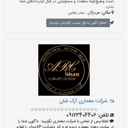
است وهیچ‌گونه منفعت و مسئولیتی در قبال قراردادهای شما
ندارد.
مکان:
هرمزگان - بندر عباس
انتقال آگهی به اول لیست (افزایش بازدید)
شرکت معماری آرک شان
تلفن:
09123404406
لطفا پس از تماس با شرکت معماری بگویید: «آگهی شما را
در سایت «هزار معمار» دیده ام و کد «شرکت-10084» را اعلام