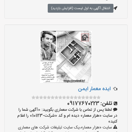
انتقال آگهی به اول لیست (افزایش بازدید)
ایده معمار ایمن
تلفن:
09177670223
لطفا پس از تماس با شرکت معماری بگویید: «آگهی شما را
در سایت «هزار معمار» دیده ام و کد «شرکت-10123» را اعلام
کنید»
سایت «هزار معمار»،یک سایت تبلیغات شرکت های معماری