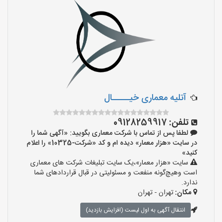
آتلیه معماری خیـــــال
تلفن:
09128259917
لطفا پس از تماس با شرکت معماری بگویید: «آگهی شما را
در سایت «هزار معمار» دیده ام و کد «شرکت-10325» را اعلام
کنید»
سایت «هزار معمار»،یک سایت تبلیغات شرکت های معماری
است وهیچ‌گونه منفعت و مسئولیتی در قبال قراردادهای شما
ندارد.
مکان:
تهران - تهران
انتقال آگهی به اول لیست (افزایش بازدید)