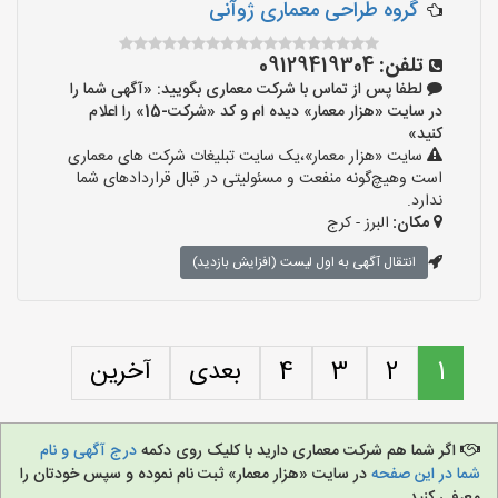
گروه طراحی معماری ژوآنی
تلفن:
09129419304
لطفا پس از تماس با شرکت معماری بگویید: «آگهی شما را
در سایت «هزار معمار» دیده ام و کد «شرکت-15» را اعلام
کنید»
سایت «هزار معمار»،یک سایت تبلیغات شرکت های معماری
است وهیچ‌گونه منفعت و مسئولیتی در قبال قراردادهای شما
ندارد.
مکان:
البرز - کرج
انتقال آگهی به اول لیست (افزایش بازدید)
1
2
3
4
بعدی
آخرین
اگر شما هم شرکت معماری دارید با کلیک روی دکمه
درج آگهی و نام
شما در این صفحه
در سایت «هزار معمار» ثبت نام نموده و سپس خودتان را