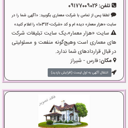
تلفن:
09177009026
لطفا پس از تماس با شرکت معماری بگویید: «آگهی شما را در
سایت «هزار معمار» دیده ام و کد «شرکت-10312» را اعلام کنید»
سایت «هزار معمار»،یک سایت تبلیغات شرکت
های معماری است وهیچ‌گونه منفعت و مسئولیتی
در قبال قراردادهای شما ندارد.
مکان:
فارس - شیراز
انتقال آگهی به اول لیست (افزایش بازدید)