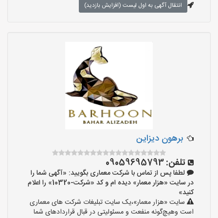
انتقال آگهی به اول لیست (افزایش بازدید)
برهون دیزاین
تلفن:
09059695793
لطفا پس از تماس با شرکت معماری بگویید: «آگهی شما را
در سایت «هزار معمار» دیده ام و کد «شرکت-10320» را اعلام
کنید»
سایت «هزار معمار»،یک سایت تبلیغات شرکت های معماری
است وهیچ‌گونه منفعت و مسئولیتی در قبال قراردادهای شما