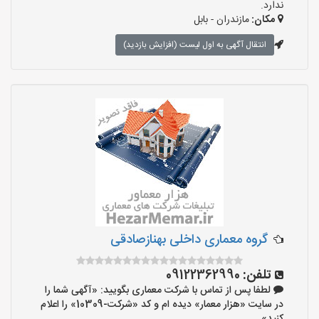
ندارد.
مکان:
مازندران - بابل
انتقال آگهی به اول لیست (افزایش بازدید)
گروه معماری داخلی بهنازصادقی
تلفن:
09122362990
لطفا پس از تماس با شرکت معماری بگویید: «آگهی شما را
در سایت «هزار معمار» دیده ام و کد «شرکت-10309» را اعلام