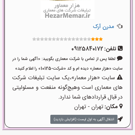
مدرن آرک
تلفن:
09125840172
لطفا پس از تماس با شرکت معماری بگویید: «آگهی شما را در
سایت «هزار معمار» دیده ام و کد «شرکت-10125» را اعلام کنید»
سایت «هزار معمار»،یک سایت تبلیغات شرکت
های معماری است وهیچ‌گونه منفعت و مسئولیتی
در قبال قراردادهای شما ندارد.
مکان:
تهران - تهران
انتقال آگهی به اول لیست (افزایش بازدید)