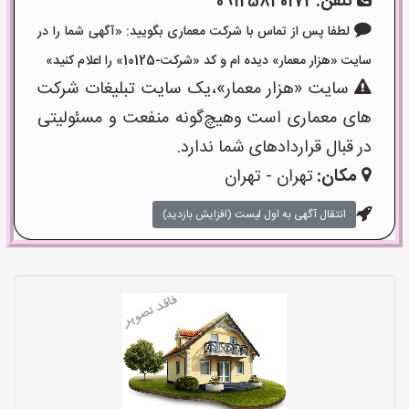
تلفن:
09125840172
لطفا پس از تماس با شرکت معماری بگویید: «آگهی شما را در
سایت «هزار معمار» دیده ام و کد «شرکت-10125» را اعلام کنید»
سایت «هزار معمار»،یک سایت تبلیغات شرکت
های معماری است وهیچ‌گونه منفعت و مسئولیتی
در قبال قراردادهای شما ندارد.
مکان:
تهران - تهران
انتقال آگهی به اول لیست (افزایش بازدید)