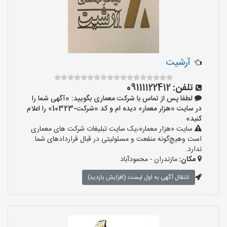
آرشیت
تلفن:
09111122412
لطفا پس از تماس با شرکت معماری بگویید: «آگهی شما را
در سایت «هزار معمار» دیده ام و کد «شرکت-10323» را اعلام
کنید»
سایت «هزار معمار»،یک سایت تبلیغات شرکت های معماری
است وهیچ‌گونه منفعت و مسئولیتی در قبال قراردادهای شما
ندارد.
مکان:
مازندران - محمودآباد
انتقال آگهی به اول لیست (افزایش بازدید)