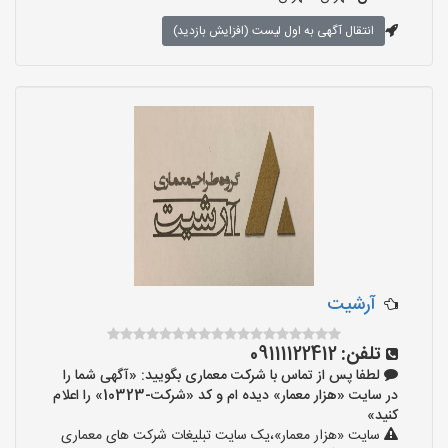
انتقال آگهی به اول لیست (افزایش بازدید)
آرشیت
تلفن:
09111122412
لطفا پس از تماس با شرکت معماری بگویید: «آگهی شما را
در سایت «هزار معمار» دیده ام و کد «شرکت-10323» را اعلام
کنید»
سایت «هزار معمار»،یک سایت تبلیغات شرکت های معماری