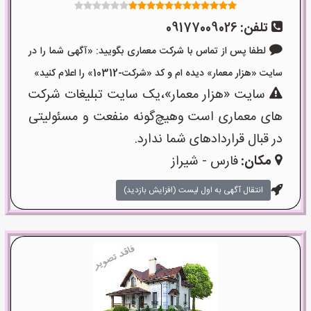
تلفن:
09177009026
لطفا پس از تماس با شرکت معماری بگویید: «آگهی شما را در
سایت «هزار معمار» دیده ام و کد «شرکت-10312» را اعلام کنید»
سایت «هزار معمار»،یک سایت تبلیغات شرکت
های معماری است وهیچ‌گونه منفعت و مسئولیتی
در قبال قراردادهای شما ندارد.
مکان:
فارس - شیراز
انتقال آگهی به اول لیست (افزایش بازدید)