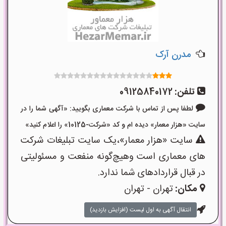
مدرن آرک
تلفن:
09125840172
لطفا پس از تماس با شرکت معماری بگویید: «آگهی شما را در
سایت «هزار معمار» دیده ام و کد «شرکت-10125» را اعلام کنید»
سایت «هزار معمار»،یک سایت تبلیغات شرکت
های معماری است وهیچ‌گونه منفعت و مسئولیتی
در قبال قراردادهای شما ندارد.
مکان:
تهران - تهران
انتقال آگهی به اول لیست (افزایش بازدید)