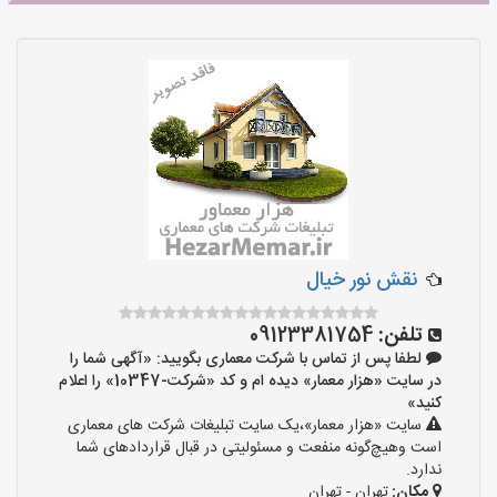
نقش نور خیال
تلفن:
09123381754
لطفا پس از تماس با شرکت معماری بگویید: «آگهی شما را
در سایت «هزار معمار» دیده ام و کد «شرکت-10347» را اعلام
کنید»
سایت «هزار معمار»،یک سایت تبلیغات شرکت های معماری
است وهیچ‌گونه منفعت و مسئولیتی در قبال قراردادهای شما
ندارد.
مکان:
تهران - تهران