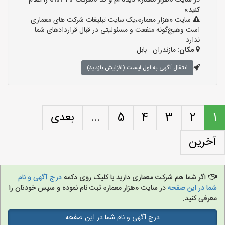
در سایت «هزار معمار» دیده ام و کد «شرکت-10320» را اعلام
کنید»
سایت «هزار معمار»،یک سایت تبلیغات شرکت های معماری
است وهیچ‌گونه منفعت و مسئولیتی در قبال قراردادهای شما
ندارد.
مکان:
مازندران - بابل
انتقال آگهی به اول لیست (افزایش بازدید)
1
2
3
4
5
...
بعدی
آخرین
اگر شما هم شرکت معماری دارید با کلیک روی دکمه
درج آگهی و نام
شما در این صفحه
در سایت «هزار معمار» ثبت نام نموده و سپس خودتان را
معرفی کنید.
درج آگهی و نام شما در این صفحه