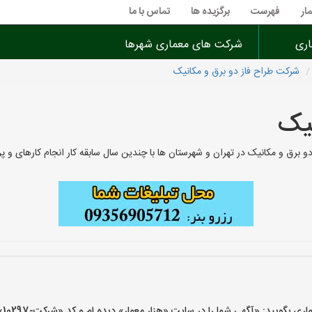
ار
فهرست
برگزیده ها
تماس با ما
اری
شرکت های معماری شهرها
شرکت طراح فاز دو برق و مکانیک
نیک
برق و مکانیک در تهران و شهرستان ها با چندین سال سابقه کار انجام کارهای و 
یید: «آگهی شما را در سایت «هزار معمار» دیده ام و کد «شرکت-10297» را اعلام کنید»