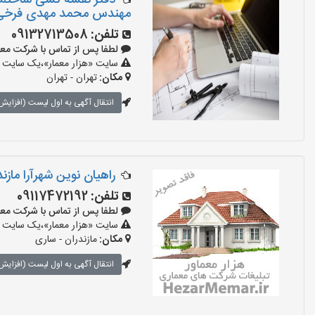
دفتر نقشه کشی ساختما
مهندس محمد مهدی فرخی
تلفن:
09132713508
لطفا پس از تماس با شرکت معماری بگو
سایت «هزار معمار»،یک سایت تب
مکان:
تهران - تهران
انتقال آگهی به اول لیست (افزایش 
راهیان نوین شهرآرا مازند
تلفن:
09117472192
لطفا پس از تماس با شرکت معماری بگ
سایت «هزار معمار»،یک سایت تب
مکان:
مازندران - ساری
انتقال آگهی به اول لیست (افزایش 