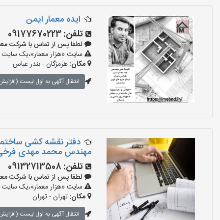
ایده معمار ایمن
تلفن:
09177670223
لطفا پس از تماس با شرکت معماری بگو
سایت «هزار معمار»،یک سایت تب
مکان:
هرمزگان - بندر عباس
انتقال آگهی به اول لیست (افزایش 
دفتر نقشه کشی ساختما
مهندس محمد مهدی فرخی
تلفن:
09132713508
لطفا پس از تماس با شرکت معماری بگو
سایت «هزار معمار»،یک سایت تب
مکان:
تهران - تهران
انتقال آگهی به اول لیست (افزایش 