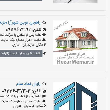
راهیان نوین شهرآرا مازند
تلفن:
09117472192
لطفا پس از تماس با شرکت معماری بگ
سایت «هزار معمار»،یک سایت تب
مکان:
مازندران - ساری
انتقال آگهی به اول لیست (افزایش 
رایان نماد سام
تلفن:
09336037303
لطفا پس از تماس با شرکت معماری بگ
سایت «هزار معمار»،یک سایت تب
مکان:
اصفهان - لنجان