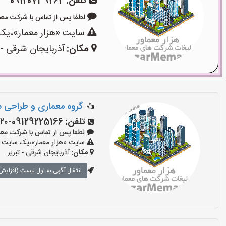
تلفن:
09120739264
لطفا پس از تماس با شرکت معماری بگ
سایت «هزار معمار»،یک 
مکان:
آذربایجان شرقی - 
گروه معماری و طراحی د
تلفن:
09129225166-۰۹۱۴۳۰۳۹۸۲۰
لطفا پس از تماس با شرکت معماری بگو
سایت «هزار معمار»،یک سایت تب
مکان:
آذربایجان شرقی - تبریز
انتقال آگهی به اول لیست (افزایش 