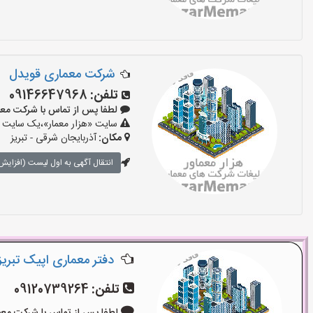
شرکت معماری قویدل
تلفن:
09146647968
لطفا پس از تماس با شرکت معماری بگ
سایت «هزار معمار»،یک سایت تب
مکان:
آذربایجان شرقی - تبریز
انتقال آگهی به اول لیست (افزایش 
دفتر معماری اپیک تبریز
تلفن:
09120739264