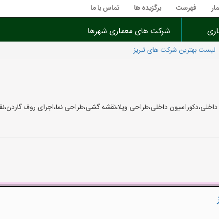
ار
فهرست
برگزیده ها
تماس با ما
اری
شرکت های معماری شهرها
لیست بهترین شرکت های تبریز
داخلی،دکوراسیون داخلی،طراحی ویلا،نقشه گشی،طراحی نما،اجرای روف گاردن،نق