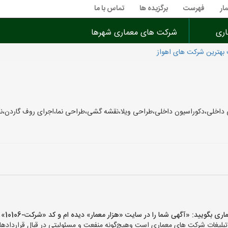
ار
فهرست
برگزیده ها
تماس با ما
اری
شرکت های معماری شهرها
بهترین شرکت های اهواز
 داخلی،دکوراسیون داخلی،طراحی ویلا،نقشه گشی،طراحی نما،اجرای روف گاردن،ن
یید: «آگهی شما را در سایت «هزار معمار» دیده ام و کد «شرکت-10106» را اعلام کنید»
لیغات شرکت های معماری است وهیچ‌گونه منفعت و مسئولیتی در قبال قراردادهای