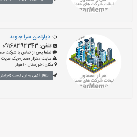
دپارتمان سرا جاوید
تلفن:
09168393343
لطفا پس از تماس با شرکت معماری بگ
سایت «هزار معمار»،یک سایت تب
مکان:
خوزستان - اهواز
انتقال آگهی به اول لیست (افزایش 