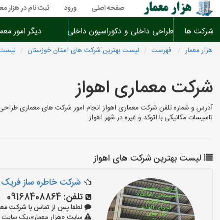
صفحه اصلی
ورود
ثبت نام در هزار معم
شرکت ها
طراحی داخلی و دکوراسیون داخلی
دیگر امور معم
هزار معمار
فهرست
لیست بهترین شرکت های استان خوزستان
لیست 
شرکت معماری اهواز
آدرس و شماره تلفن شرکت معماری اهواز انجام امور شرکت های معماری طراحی
تاسیسات مکانیکی با اتوکد و غیره در شهر اهواز
لیست بهترین شرکت های اهواز
شرکت خاطره ساز فریک
تلفن:
09168408864
لطفا پس از تماس با شرکت معماری بگو
سایت «هزار معمار»،یک سایت تب