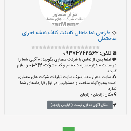
طراحی نما داخلی کابینت کناف نقشه اجرای
ساختمان
تلفن:
09374742563
لطفا پس از تماس با شرکت معماری بگویید: «آگهی شما را
در سایت «هزار معمار» دیده ام و کد «شرکت-10246» را اعلام
کنید»
سایت «هزار معمار»،یک سایت تبلیغات شرکت های معماری
است وهیچ‌گونه منفعت و مسئولیتی در قبال قراردادهای شما
ندارد.
مکان:
زنجان - زنجان
انتقال آگهی به اول لیست (افزایش بازدید)