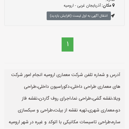
ندارد.
مکان:
آذربایجان غربی - ارومیه
انتقال آگهی به اول لیست (افزایش بازدید)
1
آدرس و شماره تلفن شرکت معماری ارومیه انجام امور شرکت
های معماری طراحی داخلی،دکوراسیون داخلی،طراحی
ویلا،نقشه گشی،طراحی نما،اجرای روف گاردن،نقشه فاز
دو،معماری شهری،تهیه نقشه از بیلت،طراحی و سبکسازی
ساره،طراحی تاسیسات مکانیکی با اتوکد و غیره در شهر ارومیه