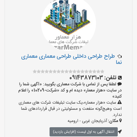
طراح طراحی داخلی طراحی معماری معماری
نما
تلفن:
09143873103
لطفا پس از تماس با شرکت معماری بگویید: «آگهی شما را
در سایت «هزار معمار» دیده ام و کد «شرکت-10209» را اعلام
کنید»
سایت «هزار معمار»،یک سایت تبلیغات شرکت های معماری
است وهیچ‌گونه منفعت و مسئولیتی در قبال قراردادهای شما
ندارد.
مکان:
آذربایجان غربی - ارومیه
انتقال آگهی به اول لیست (افزایش بازدید)