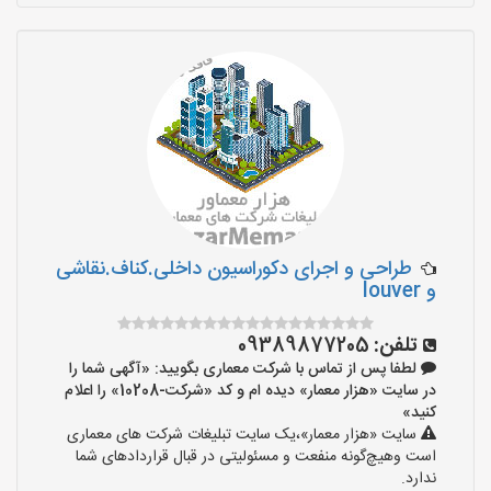
طراحی و اجرای دکوراسیون داخلی.کناف.نقاشی
و louver
تلفن:
09389877205
لطفا پس از تماس با شرکت معماری بگویید: «آگهی شما را
در سایت «هزار معمار» دیده ام و کد «شرکت-10208» را اعلام
کنید»
سایت «هزار معمار»،یک سایت تبلیغات شرکت های معماری
است وهیچ‌گونه منفعت و مسئولیتی در قبال قراردادهای شما
ندارد.