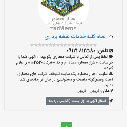
انجام کلیه خدمات نقشه برداری
تلفن:
09122812580
لطفا پس از تماس با شرکت معماری بگویید: «آگهی شما را
در سایت «هزار معمار» دیده ام و کد «شرکت-10252» را اعلام
کنید»
سایت «هزار معمار»،یک سایت تبلیغات شرکت های معماری
است وهیچ‌گونه منفعت و مسئولیتی در قبال قراردادهای شما
ندارد.
مکان:
قزوین - قزوین
انتقال آگهی به اول لیست (افزایش بازدید)