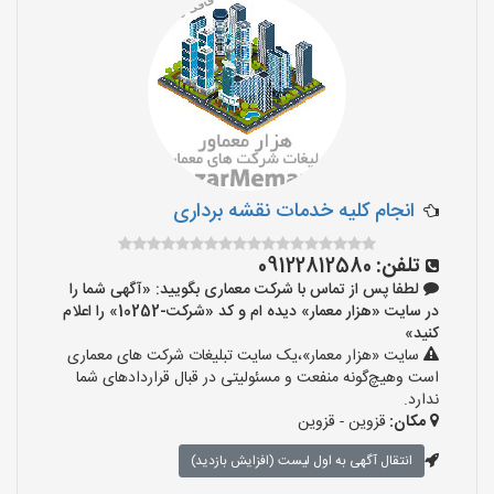
انجام کلیه خدمات نقشه برداری
تلفن:
09122812580
لطفا پس از تماس با شرکت معماری بگویید: «آگهی شما را
در سایت «هزار معمار» دیده ام و کد «شرکت-10252» را اعلام
کنید»
سایت «هزار معمار»،یک سایت تبلیغات شرکت های معماری
است وهیچ‌گونه منفعت و مسئولیتی در قبال قراردادهای شما
ندارد.
مکان:
قزوین - قزوین
انتقال آگهی به اول لیست (افزایش بازدید)