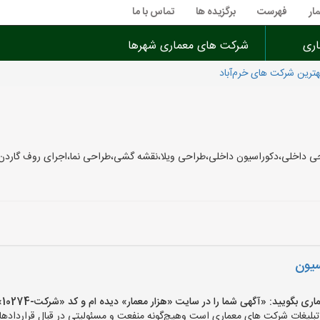
ار
فهرست
برگزیده ها
تماس با ما
اری
شرکت های معماری شهرها
ترین شرکت های خرم‌آباد
حی داخلی،دکوراسیون داخلی،طراحی ویلا،نقشه گشی،طراحی نما،اجرای روف گاردن
سیون
یید: «آگهی شما را در سایت «هزار معمار» دیده ام و کد «شرکت-10274» را اعلام کنید»
لیغات شرکت های معماری است وهیچ‌گونه منفعت و مسئولیتی در قبال قراردادهای