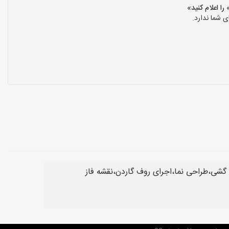
 شما ندارد.
گشی،طراحی نما،اجرای روف گاردن،نقشه فاز