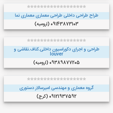
طراح طراحی داخلی طراحی معماری معماری نما
09143873103 (ارومیه)
طراحی و اجرای دکوراسیون داخلی.کناف.نقاشی و
louver
09389877205 (ارومیه)
گروه معماری و مهندسی امیرسالار دستوری
09121937592 (کرج)