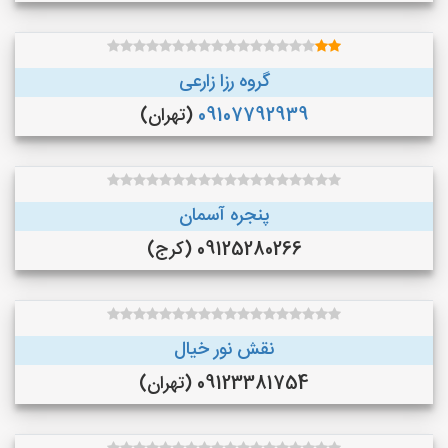
گروه رزا زارعی
09107792939
(تهران)
پنجره آسمان
09125280266 (کرج)
نقش نور خیال
09123381754 (تهران)