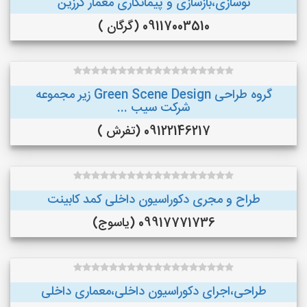
نوسازی،بازسازی و پیمانکاری معمار گرزین
09117003510 (گرگان )
گروه طراحی Green Scene Design زیر مجموعه
شرکت سیب ...
09122146217 (تفرش )
طراح و مجری دکوراسیون داخلی کمد کابینت
09917771736 (یاسوج)
طراحی،اجرای دکوراسیون داخلی،معماری داخلی