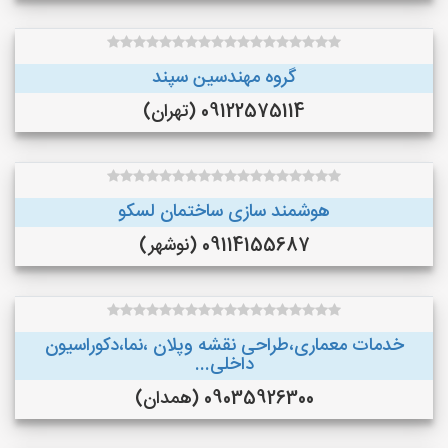
گروه مهندسین سپند
09122575114 (تهران)
هوشمند سازی ساختمان لسکو
09114155687 (نوشهر)
خدمات معماری،طراحی نقشه وپلان ،نما،دکوراسیون
داخلی...
09035926300 (همدان)