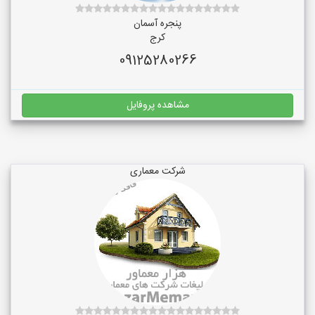
پنجره آسمان
کرج
09125280266
مشاهده پروفایل
شرکت معماری