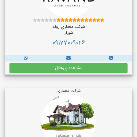
شركت معماري روند
شیراز
09177009026
مشاهده پروفایل
شرکت معماری