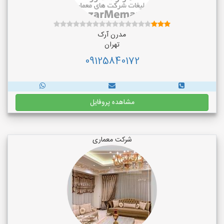
مدرن آرک
تهران
09125840172
مشاهده پروفایل
شرکت معماری