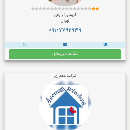
گروه رزا زارعی
تهران
09107792939
مشاهده پروفایل
شرکت معماری