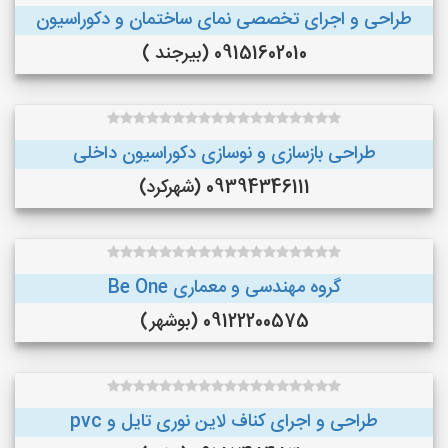
طراحی و اجرای تخصصی نمای ساختمان و دکوراسیون
09151602010 (بیرجند )
طراحی بازسازی و نوسازی دکوراسیون داخلی
09394346111 (شهرکرد)
گروه مهندسی و معماری Be One
09122200575 (بوشهر)
طراحی و اجرای کناف لاین نوری تایل و pvc