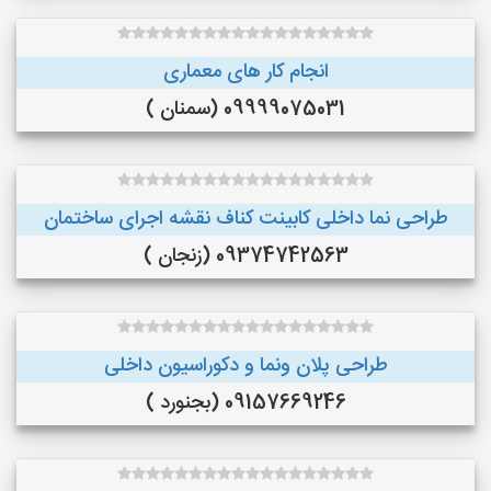
انجام کار های معماری
09999075031 (سمنان )
طراحی نما داخلی کابینت کناف نقشه اجرای ساختمان
09374742563 (زنجان )
طراحی پلان ونما و دکوراسیون داخلی
09157669246 (بجنورد )