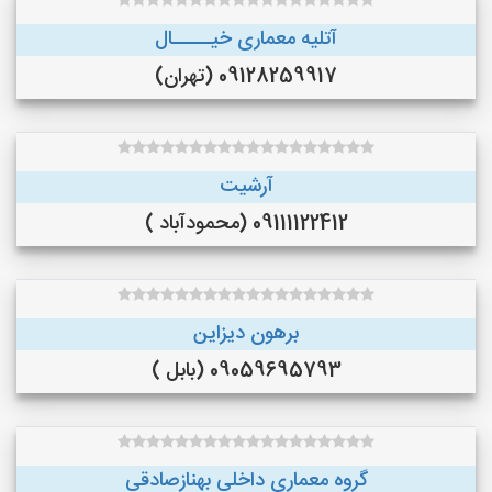
آتلیه معماری خیـــــال
09128259917 (تهران)
آرشیت
09111122412 (محمودآباد )
برهون دیزاین
09059695793 (بابل )
گروه معماری داخلی بهنازصادقی