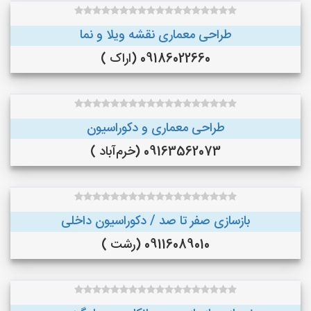
طراحی معماری نقشه ویلا و نما
09186022660 (اراک )
طراحی معماری و دکوراسیون
09163562073 (خرم‌آباد )
بازسازی صفر تا صد / دکوراسیون داخلی
09116089010 (رشت )