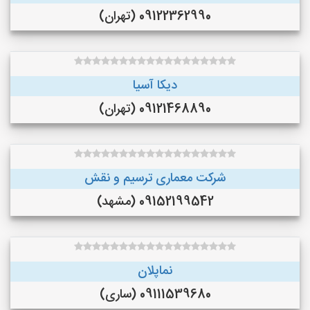
09122362990 (تهران)
دیکا آسیا
09121468890 (تهران)
شرکت معماری ترسیم و نقش
09152199542 (مشهد)
نماپلان
09111539680 (ساری)