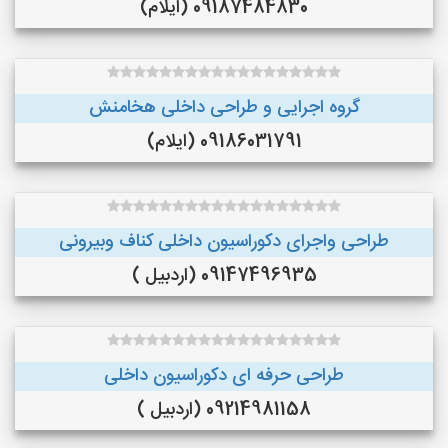
09187484830 (ایلام)
گروه اجرایی و طراحی داخلی هخامنش
09186031791 (ایلام)
طراحی واجرای دکوراسیون داخلی کناف وبیرونی
09147496935 (اردبیل )
طراحی حرفه ای دکوراسیون داخلی
09214981158 (اردبیل )