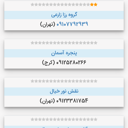
گروه رزا زارعی
09107792939
(تهران)
پنجره آسمان
09125280266 (کرج)
نقش نور خیال
09123381754 (تهران)