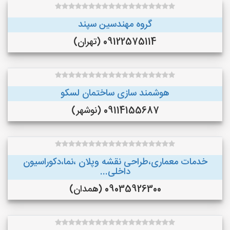
گروه مهندسین سپند
09122575114 (تهران)
هوشمند سازی ساختمان لسکو
09114155687 (نوشهر)
خدمات معماری،طراحی نقشه وپلان ،نما،دکوراسیون
داخلی...
09035926300 (همدان)