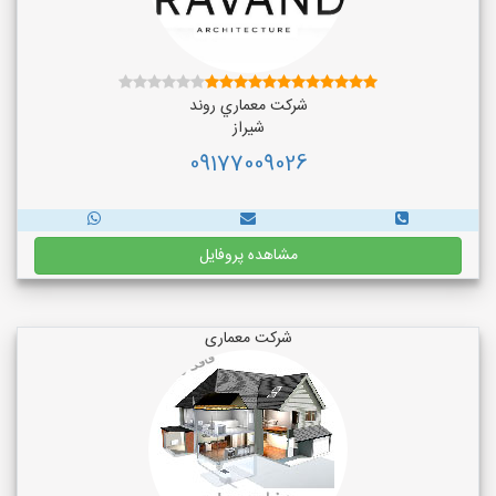
شركت معماري روند
شیراز
09177009026
مشاهده پروفایل
شرکت معماری