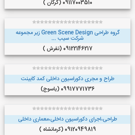
09117003510 (گرگان )
گروه طراحی Green Scene Design زیر مجموعه
شرکت سیب ...
09122146217 (تفرش )
طراح و مجری دکوراسیون داخلی کمد کابینت
09917771736 (یاسوج)
طراحی،اجرای دکوراسیون داخلی،معماری داخلی
09120949819 (کرمانشاه )