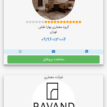
گروه معماری بهارا نقش
تهران
09196013004
مشاهده پروفایل
شرکت معماری