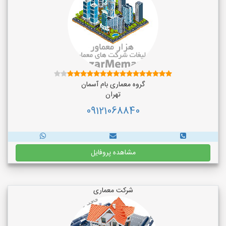
گروه معماری بام آسمان
تهران
09121068840
مشاهده پروفایل
شرکت معماری