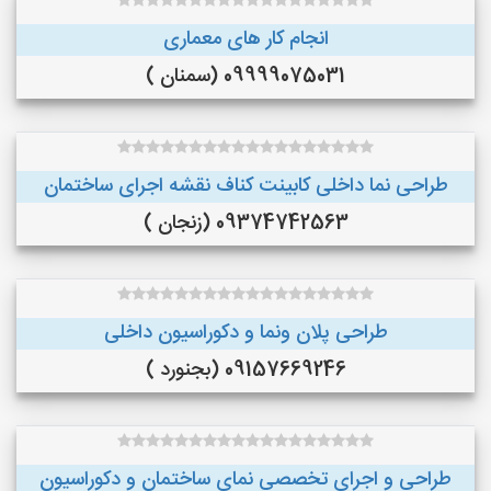
انجام کار های معماری
09999075031 (سمنان )
طراحی نما داخلی کابینت کناف نقشه اجرای ساختمان
09374742563 (زنجان )
طراحی پلان ونما و دکوراسیون داخلی
09157669246 (بجنورد )
طراحی و اجرای تخصصی نمای ساختمان و دکوراسیون