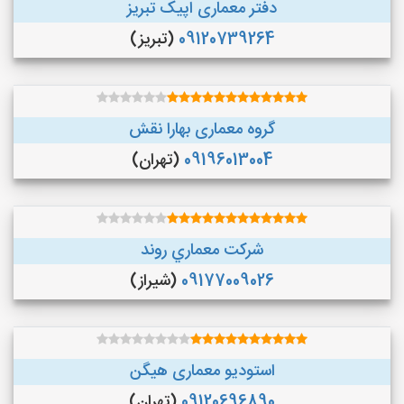
دفتر معماری اپیک تبریز
09120739264
(تبریز)
گروه معماری بهارا نقش
09196013004
(تهران)
شركت معماري روند
09177009026
(شیراز)
استودیو معماری هیگن
09120696890
(تهران)