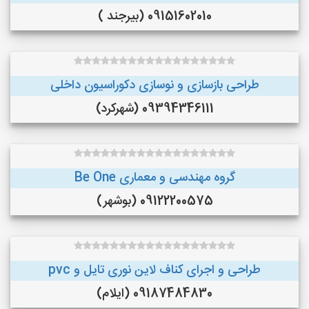
09151602010 (بیرجند )
طراحی بازسازی و نوسازی دکوراسیون داخلی
09394346111 (شهرکرد)
گروه مهندسی و معماری Be One
09122200575 (بوشهر)
طراحی و اجرای کناف لاین نوری تایل و pvc
09187484830 (ایلام)