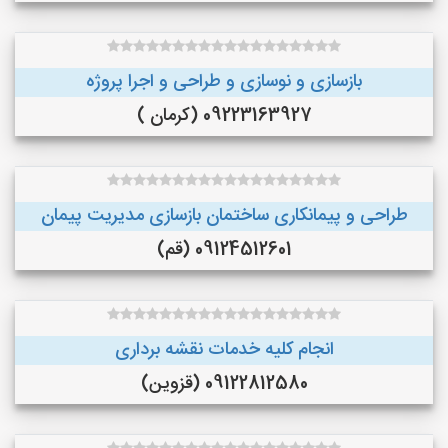
بازسازی و نوسازی و طراحی و اجرا پروژه
09223163927 (کرمان )
طراحی و پیمانکاری ساختمان بازسازی مدیریت پیمان
09124512601 (قم)
انجام کلیه خدمات نقشه برداری
09122812580 (قزوین)