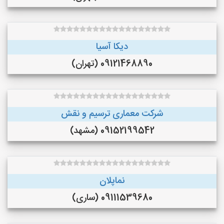
دیکا آسیا
09121468890 (تهران)
شرکت معماری ترسیم و نقش
09152199542 (مشهد)
نماپلان
09111539680 (ساری)