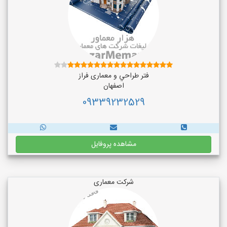
فتر طراحي و معماری فراز
اصفهان
09339232529
مشاهده پروفایل
شرکت معماری