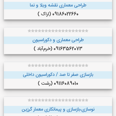
طراحی معماری نقشه ویلا و نما
09186022660 (اراک )
طراحی معماری و دکوراسیون
09163562073 (خرم‌آباد )
بازسازی صفر تا صد / دکوراسیون داخلی
09116089010 (رشت )
نوسازی،بازسازی و پیمانکاری معمار گرزین