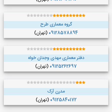
گروه معماری طرح
09128578894
(تهران)
دفتر معماری مهدی وجدان خواه
09125262697
(تهران)
مدرن آرک
09125840172
(تهران)