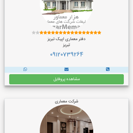
دفتر معماری اپیک تبریز
تبریز
09120739264
مشاهده پروفایل
شرکت معماری