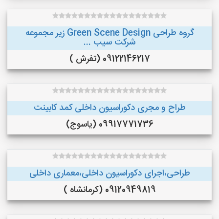
گروه طراحی Green Scene Design زیر مجموعه
شرکت سیب ...
09122146217 (تفرش )
طراح و مجری دکوراسیون داخلی کمد کابینت
09917771736 (یاسوج)
طراحی،اجرای دکوراسیون داخلی،معماری داخلی
09120949819 (کرمانشاه )