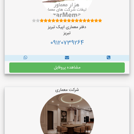
دفتر معماری اپیک تبریز
تبریز
09120739264
مشاهده پروفایل
شرکت معماری