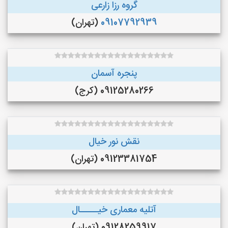
گروه رزا زارعی
09107792939
(تهران)
پنجره آسمان
09125280266 (کرج)
نقش نور خیال
09123381754 (تهران)
آتلیه معماری خیـــــال
09128259917 (تهران)