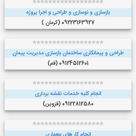
بازسازی و نوسازی و طراحی و اجرا پروژه
09223163927 (کرمان )
طراحی و پیمانکاری ساختمان بازسازی مدیریت پیمان
09124512601 (قم)
انجام کلیه خدمات نقشه برداری
09122812580 (قزوین)
انجام کار های معماری