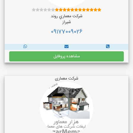
شركت معماري روند
شیراز
09177009026
مشاهده پروفایل
شرکت معماری