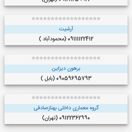
آرشیت
09111122412 (محمودآباد )
برهون دیزاین
09059695793 (بابل )
گروه معماری داخلی بهنازصادقی
09122362990 (تهران)