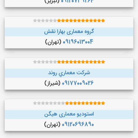
09120739264
(تبریز)
گروه معماری بهارا نقش
09196013004
(تهران)
شركت معماري روند
09177009026
(شیراز)
استودیو معماری هیگن
09120696890
(تهران)