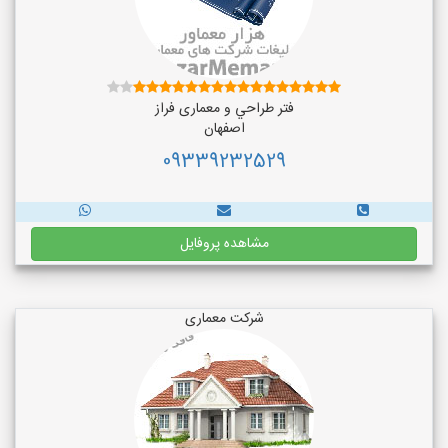
فتر طراحي و معماری فراز
اصفهان
09339232529
مشاهده پروفایل
شرکت معماری