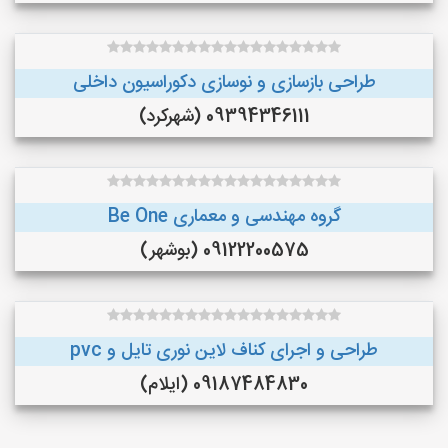
طراحی بازسازی و نوسازی دکوراسیون داخلی
09394346111 (شهرکرد)
گروه مهندسی و معماری Be One
09122200575 (بوشهر)
طراحی و اجرای کناف لاین نوری تایل و pvc
09187484830 (ایلام)