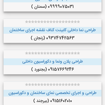
09999075031 (سمنان )
طراحی نما داخلی کابینت کناف نقشه اجرای ساختمان
09374742563 (زنجان )
طراحی پلان ونما و دکوراسیون داخلی
09157669246 (بجنورد )
طراحی و اجرای تخصصی نمای ساختمان و دکوراسیون
09151602010 (بیرجند )