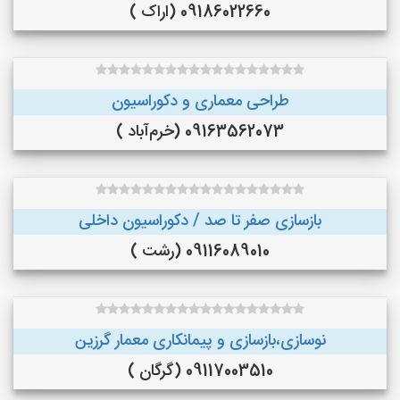
09186022660 (اراک )
طراحی معماری و دکوراسیون
09163562073 (خرم‌آباد )
بازسازی صفر تا صد / دکوراسیون داخلی
09116089010 (رشت )
نوسازی،بازسازی و پیمانکاری معمار گرزین
09117003510 (گرگان )