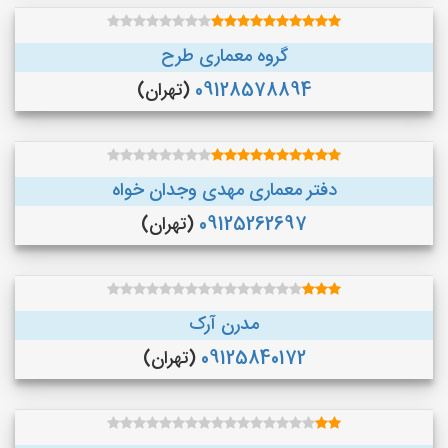
گروه معماری طرح
09128578894
(تهران)
دفتر معماری مهدی وجدان خواه
09125262697
(تهران)
مدرن آرک
09125840172
(تهران)