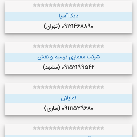
دیکا آسیا
09121468890 (تهران)
شرکت معماری ترسیم و نقش
09152199542 (مشهد)
نماپلان
09111539680 (ساری)