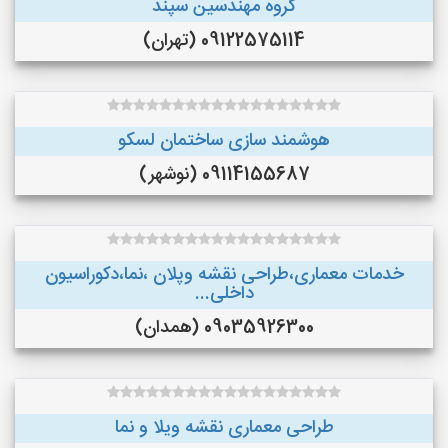
گروه مهندسین سپند
09122575114 (تهران)
هوشمند سازی ساختمان لسکو
09114155687 (نوشهر)
خدمات معماری،طراحی نقشه وپلان ،نما،دکوراسیون
داخلی...
09035926300 (همدان)
طراحی معماری نقشه ویلا و نما