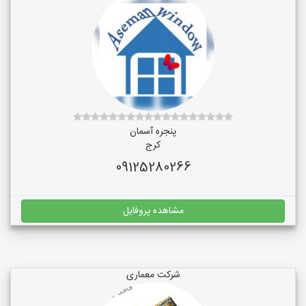
پنجره آسمان
کرج
09125280266
مشاهده پروفایل
شرکت معماری