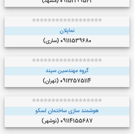
09152199542 (مشهد)
نماپلان
09111539680 (ساری)
گروه مهندسین سپند
09122575114 (تهران)
هوشمند سازی ساختمان لسکو
09114155687 (نوشهر)