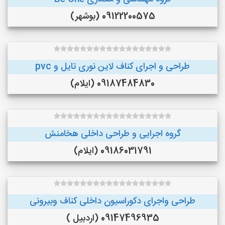
09122200575 (بوشهر)
طراحی و اجرای کناف لاین نوری تایل و pvc
09187484830 (ایلام)
گروه اجرایی و طراحی داخلی هخامنش
09186031791 (ایلام)
طراحی واجرای دکوراسیون داخلی کناف وبیرونی
09147496935 (اردبیل )