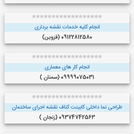
انجام کلیه خدمات نقشه برداری
09122812580 (قزوین)
انجام کار های معماری
09999075031 (سمنان )
طراحی نما داخلی کابینت کناف نقشه اجرای ساختمان
09374742563 (زنجان )