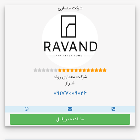
شرکت معماری
شركت معماري روند
شیراز
09177009026
مشاهده پروفایل