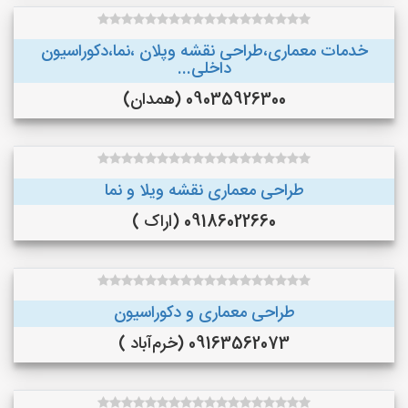
خدمات معماری،طراحی نقشه وپلان ،نما،دکوراسیون
داخلی...
09035926300 (همدان)
طراحی معماری نقشه ویلا و نما
09186022660 (اراک )
طراحی معماری و دکوراسیون
09163562073 (خرم‌آباد )