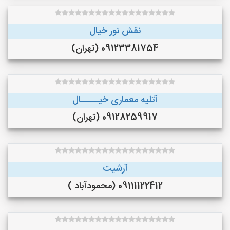
نقش نور خیال
09123381754 (تهران)
آتلیه معماری خیـــــال
09128259917 (تهران)
آرشیت
09111122412 (محمودآباد )