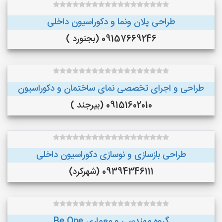
طراحی پلان ونما و دکوراسیون داخلی
09157669246 (بجنورد )
طراحی و اجرای تخصصی نمای ساختمان و دکوراسیون
09151602010 (بیرجند )
طراحی بازسازی و نوسازی دکوراسیون داخلی
09394346111 (شهرکرد)
گروه مهندسی و معماری Be One