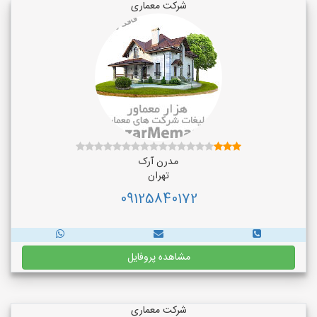
شرکت معماری
مدرن آرک
تهران
09125840172
مشاهده پروفایل
شرکت معماری