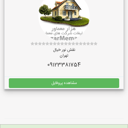
نقش نور خیال
تهران
09123381754
مشاهده پروفایل