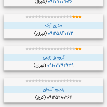
09177009026
(شیراز)
مدرن آرک
09125840172
(تهران)
گروه رزا زارعی
09107792939
(تهران)
پنجره آسمان
09125280266 (کرج)