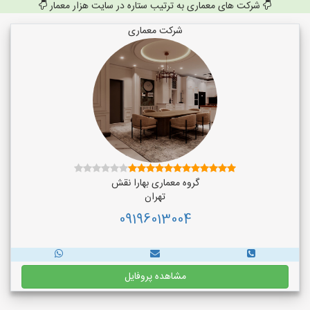
شرکت های معماری به ترتیب ستاره در سایت هزار معمار
شرکت معماری
گروه معماری بهارا نقش
تهران
09196013004
مشاهده پروفایل