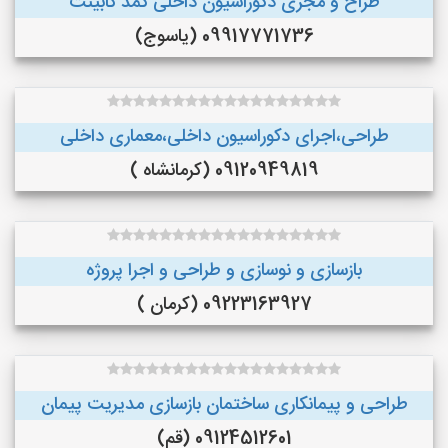
طراح و مجری دکوراسیون داخلی کمد کابینت
09917771736 (یاسوج)
طراحی،اجرای دکوراسیون داخلی،معماری داخلی
09120949819 (کرمانشاه )
بازسازی و نوسازی و طراحی و اجرا پروژه
09223163927 (کرمان )
طراحی و پیمانکاری ساختمان بازسازی مدیریت پیمان
09124512601 (قم)