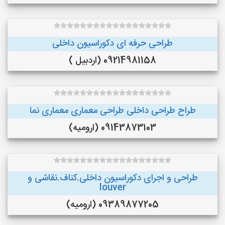
طراحی حرفه ای دکوراسیون داخلی
09214981158 (اردبیل )
طراح طراحی داخلی طراحی معماری معماری نما
09143873103 (ارومیه)
طراحی و اجرای دکوراسیون داخلی.کناف.نقاشی و
louver
09389877205 (ارومیه)