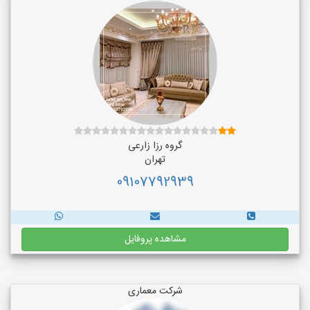
گروه رزا زارعی
تهران
09107792939
مشاهده پروفایل
شرکت معماری