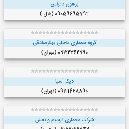
برهون دیزاین
09059695793 (بابل )
گروه معماری داخلی بهنازصادقی
09122362990 (تهران)
دیکا آسیا
09121468890 (تهران)
شرکت معماری ترسیم و نقش