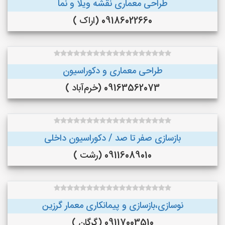
طراحی معماری نقشه ویلا و نما
09186022660 (اراک )
طراحی معماری و دکوراسیون
09163562073 (خرم‌آباد )
بازسازی صفر تا صد / دکوراسیون داخلی
09116089010 (رشت )
نوسازی،بازسازی و پیمانکاری معمار گرزین
09117003510 (گرگان )