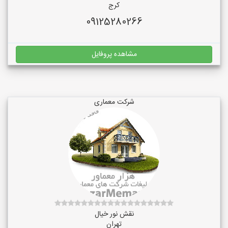
کرج
09125280266
مشاهده پروفایل
شرکت معماری
نقش نور خیال
تهران