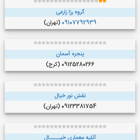
گروه رزا زارعی
09107792939
(تهران)
پنجره آسمان
09125280266 (کرج)
نقش نور خیال
09123381754 (تهران)
آتلیه معماری خیـــــال