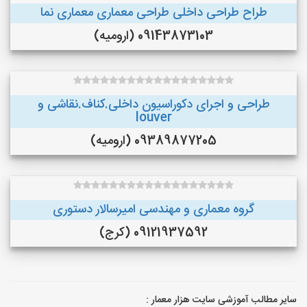
طراح طراحی داخلی طراحی معماری معماری نما
09143873103 (ارومیه)
طراحی و اجرای دکوراسیون داخلی.کناف.نقاشی و
louver
09389877205 (ارومیه)
گروه معماری و مهندسی امیرسالار دستوری
09121937592 (کرج)
سایر مطالب آموزشی سایت هزار معمار :