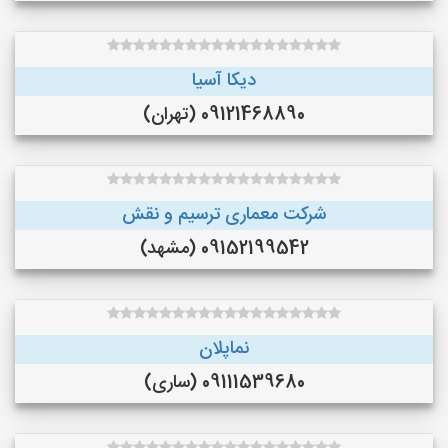
دیکا آسیا
09121468890 (تهران)
شرکت معماری ترسیم و نقش
09152199542 (مشهد)
نماپلان
09111539680 (ساری)