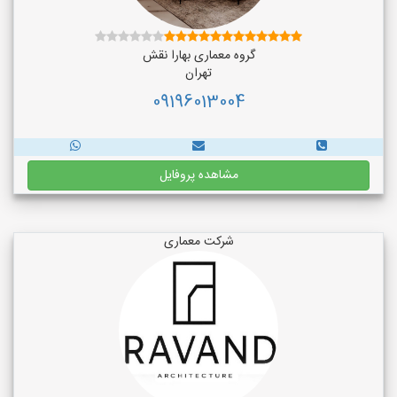
گروه معماری بهارا نقش
تهران
09196013004
مشاهده پروفایل
شرکت معماری