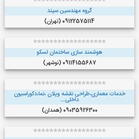
گروه مهندسین سپند
09122575114 (تهران)
هوشمند سازی ساختمان لسکو
09114155687 (نوشهر)
خدمات معماری،طراحی نقشه وپلان ،نما،دکوراسیون
داخلی...
09035926300 (همدان)