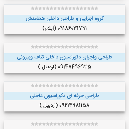
گروه اجرایی و طراحی داخلی هخامنش
09186031791 (ایلام)
طراحی واجرای دکوراسیون داخلی کناف وبیرونی
09147496935 (اردبیل )
طراحی حرفه ای دکوراسیون داخلی
09214981158 (اردبیل )