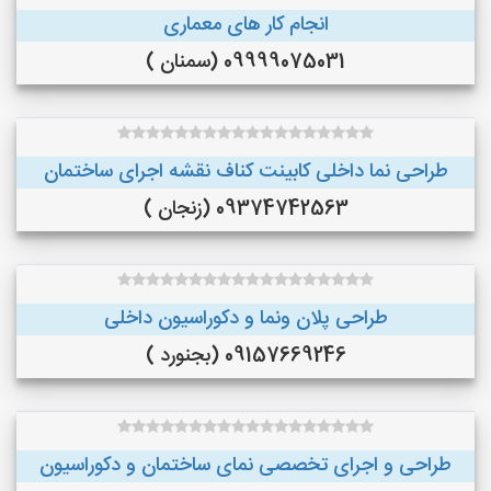
انجام کار های معماری
09999075031 (سمنان )
طراحی نما داخلی کابینت کناف نقشه اجرای ساختمان
09374742563 (زنجان )
طراحی پلان ونما و دکوراسیون داخلی
09157669246 (بجنورد )
طراحی و اجرای تخصصی نمای ساختمان و دکوراسیون