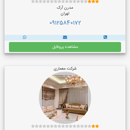
مدرن آرک
تهران
09125840172
مشاهده پروفایل
شرکت معماری