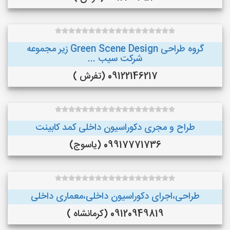
گروه طراحی Green Scene Design زیر مجموعه
شرکت سیب ...
09122146217 (تفرش )
طراح و مجری دکوراسیون داخلی کمد کابینت
09917771736 (یاسوج)
طراحی،اجرای دکوراسیون داخلی،معماری داخلی
09120949819 (کرمانشاه )