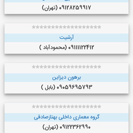
09128259917 (تهران)
آرشیت
09111122412 (محمودآباد )
برهون دیزاین
09059695793 (بابل )
گروه معماری داخلی بهنازصادقی
09122362990 (تهران)