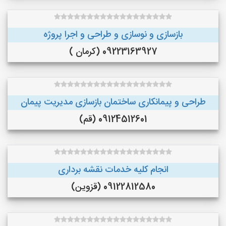
بازسازی و نوسازی و طراحی و اجرا پروژه
09223163927 (کرمان )
طراحی و پیمانکاری ساختمان بازسازی مدیریت پیمان
09124512601 (قم)
انجام کلیه خدمات نقشه برداری
09122812580 (قزوین)