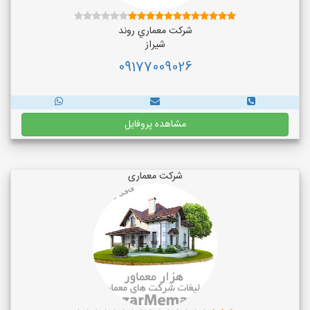
شركت معماري روند
شیراز
09177009026
مشاهده پروفایل
شرکت معماری