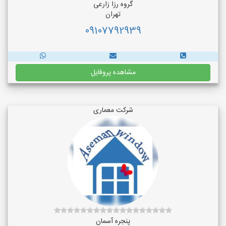
گروه رزا زارعی
تهران
09107792939
مشاهده پروفایل
شرکت معماری
پنجره آسمان