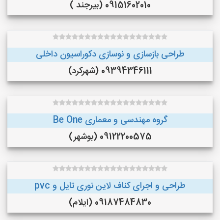
09151602010 (بیرجند )
طراحی بازسازی و نوسازی دکوراسیون داخلی
09394346111 (شهرکرد)
گروه مهندسی و معماری Be One
09122200575 (بوشهر)
طراحی و اجرای کناف لاین نوری تایل و pvc
09187484830 (ایلام)