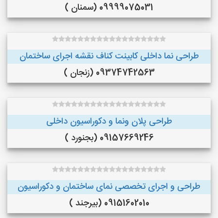
09999075031 (سمنان )
طراحی نما داخلی کابینت کناف نقشه اجرای ساختمان
09374742563 (زنجان )
طراحی پلان ونما و دکوراسیون داخلی
09157669246 (بجنورد )
طراحی و اجرای تخصصی نمای ساختمان و دکوراسیون
09151602010 (بیرجند )