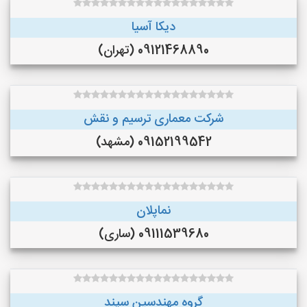
دیکا آسیا
09121468890 (تهران)
شرکت معماری ترسیم و نقش
09152199542 (مشهد)
نماپلان
09111539680 (ساری)
گروه مهندسین سپند