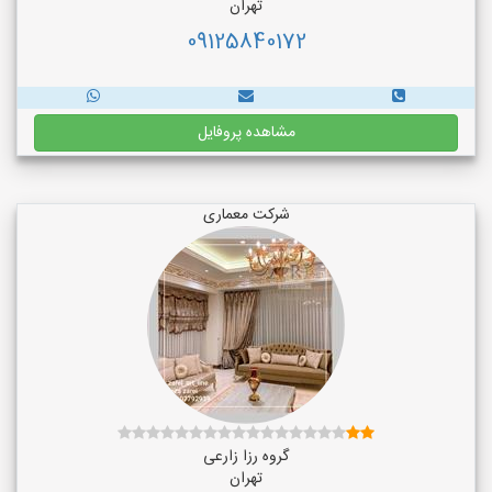
تهران
09125840172
مشاهده پروفایل
شرکت معماری
گروه رزا زارعی
تهران