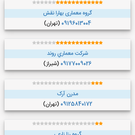
گروه معماری بهارا نقش
09196013004
(تهران)
شركت معماري روند
09177009026
(شیراز)
مدرن آرک
09125840172
(تهران)
گروه رزا زارعی