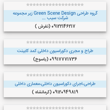
گروه طراحی Green Scene Design زیر مجموعه
شرکت سیب ...
09122146217 (تفرش )
طراح و مجری دکوراسیون داخلی کمد کابینت
09917771736 (یاسوج)
طراحی،اجرای دکوراسیون داخلی،معماری داخلی
09120949819 (کرمانشاه )