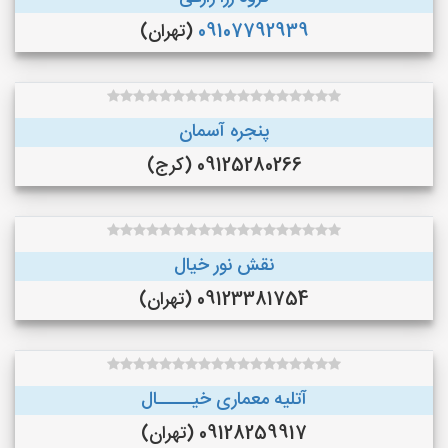
09107792939
(تهران)
پنجره آسمان
09125280266 (کرج)
نقش نور خیال
09123381754 (تهران)
آتلیه معماری خیـــــال
09128259917 (تهران)