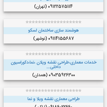
09122575114 (تهران)
هوشمند سازی ساختمان لسکو
09114155687 (نوشهر)
خدمات معماری،طراحی نقشه وپلان ،نما،دکوراسیون
داخلی...
09035926300 (همدان)
طراحی معماری نقشه ویلا و نما