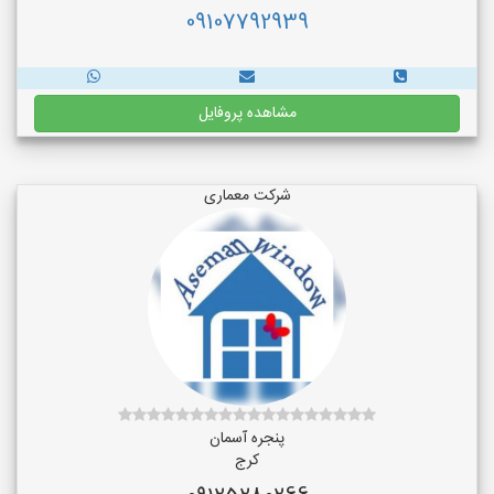
09107792939
مشاهده پروفایل
شرکت معماری
پنجره آسمان
کرج