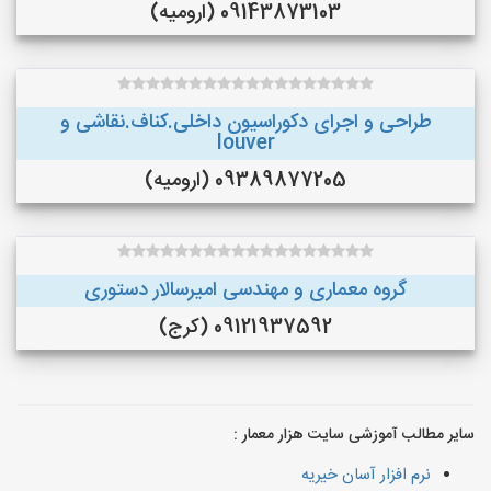
09143873103 (ارومیه)
طراحی و اجرای دکوراسیون داخلی.کناف.نقاشی و
louver
09389877205 (ارومیه)
گروه معماری و مهندسی امیرسالار دستوری
09121937592 (کرج)
سایر مطالب آموزشی سایت هزار معمار :
نرم افزار آسان خیریه