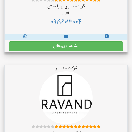
گروه معماری بهارا نقش
تهران
09196013004
مشاهده پروفایل
شرکت معماری