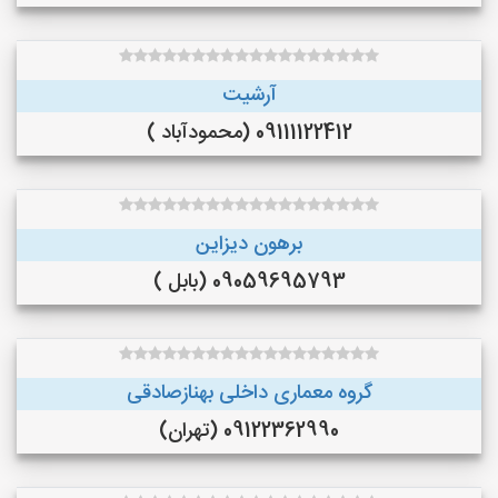
آرشیت
09111122412 (محمودآباد )
برهون دیزاین
09059695793 (بابل )
گروه معماری داخلی بهنازصادقی
09122362990 (تهران)