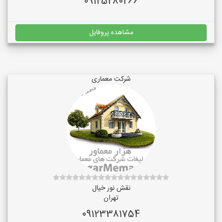
09125280266
مشاهده پروفایل
شرکت معماری
نقش نور خیال
تهران
09123381754