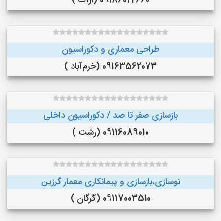
09186022660 (اراک )
طراحی معماری و دکوراسیون
09163562073 (خرم‌آباد )
بازسازی صفر تا صد / دکوراسیون داخلی
09116089010 (رشت )
نوسازی،بازسازی و پیمانکاری معمار گرزین
09117003510 (گرگان )