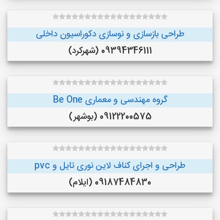
طراحی بازسازی و نوسازی دکوراسیون داخلی
09394346111 (شهرکرد)
گروه مهندسی و معماری Be One
09122200575 (بوشهر)
طراحی و اجرای کناف لاین نوری تایل و pvc
09187484830 (ایلام)