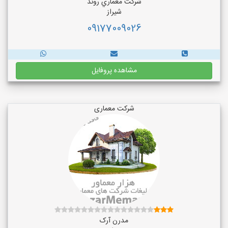
شركت معماري روند
شیراز
09177009026
مشاهده پروفایل
شرکت معماری
مدرن آرک