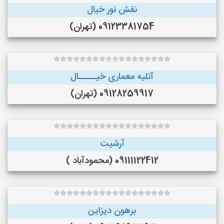
نقش نور خیال
09123381754 (تهران)
آتلیه معماری خیـــــال
09128259917 (تهران)
آرشیت
09111122412 (محمودآباد )
برهون دیزاین