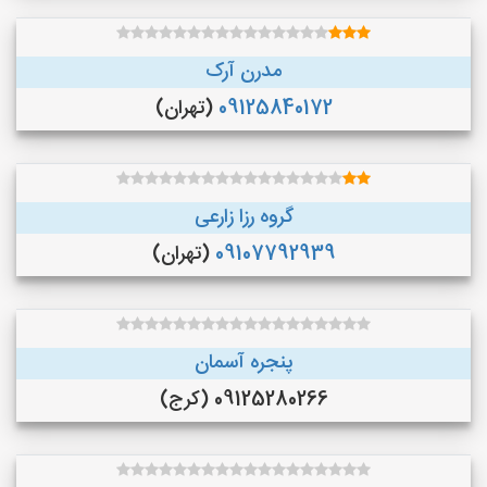
مدرن آرک
09125840172
(تهران)
گروه رزا زارعی
09107792939
(تهران)
پنجره آسمان
09125280266 (کرج)