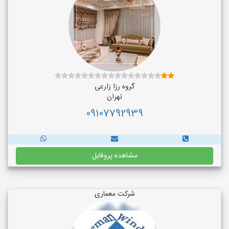
گروه رزا زارعی
تهران
09107792939
مشاهده پروفایل
شرکت معماری