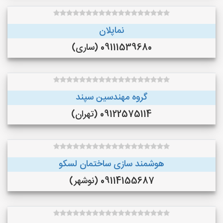
نماپلان
09111539680 (ساری)
گروه مهندسین سپند
09122575114 (تهران)
هوشمند سازی ساختمان لسکو
09114155687 (نوشهر)