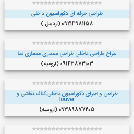
طراحی حرفه ای دکوراسیون داخلی
09214981158 (اردبیل )
طراح طراحی داخلی طراحی معماری معماری نما
09143873103 (ارومیه)
طراحی و اجرای دکوراسیون داخلی.کناف.نقاشی و
louver
09389877205 (ارومیه)