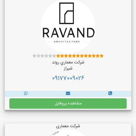
شركت معماري روند
شیراز
09177009026
مشاهده پروفایل
شرکت معماری