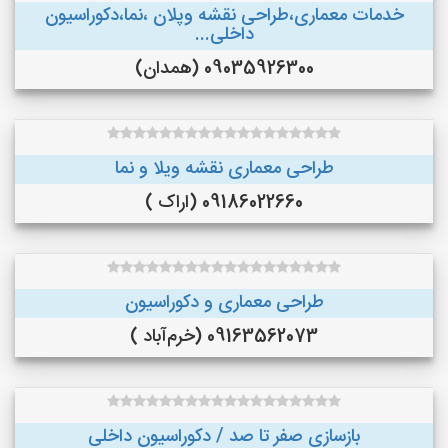
خدمات معماری،طراحی نقشه وپلان ،نما،دکوراسیون
داخلی...
09035926300 (همدان)
طراحی معماری نقشه ویلا و نما
09186022660 (اراک )
طراحی معماری و دکوراسیون
09163562073 (خرم‌آباد )
بازسازی صفر تا صد / دکوراسیون داخلی