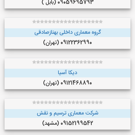
09059695793 (بابل )
گروه معماری داخلی بهنازصادقی
09122362990 (تهران)
دیکا آسیا
09121468890 (تهران)
شرکت معماری ترسیم و نقش
09152199542 (مشهد)