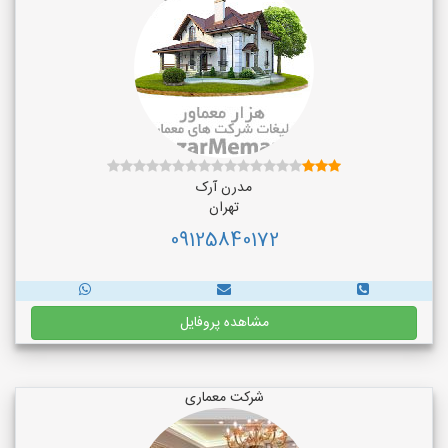
مدرن آرک
تهران
09125840172
مشاهده پروفایل
شرکت معماری