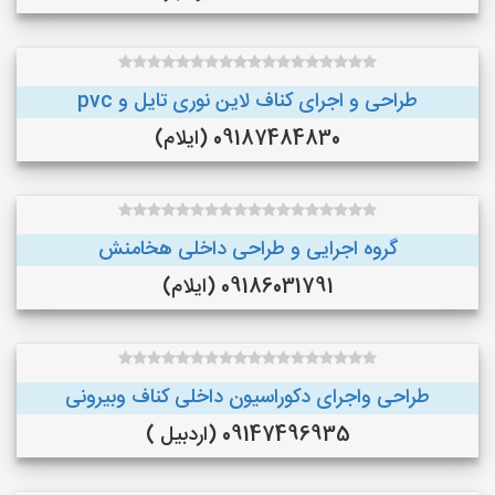
طراحی و اجرای کناف لاین نوری تایل و pvc
09187484830 (ایلام)
گروه اجرایی و طراحی داخلی هخامنش
09186031791 (ایلام)
طراحی واجرای دکوراسیون داخلی کناف وبیرونی
09147496935 (اردبیل )