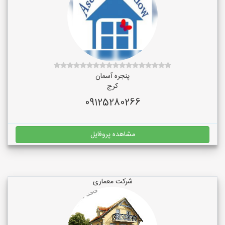
پنجره آسمان
کرج
09125280266
مشاهده پروفایل
شرکت معماری