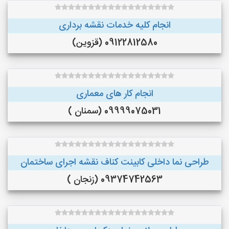
انجام کلیه خدمات نقشه برداری
09122812580 (قزوین)
انجام کار های معماری
09999075031 (سمنان )
طراحی نما داخلی کابینت کناف نقشه اجرای ساختمان
09374742563 (زنجان )