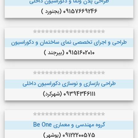
طراحی پلان ونما و دکوراسیون داخلی
09157669246 (بجنورد )
طراحی و اجرای تخصصی نمای ساختمان و دکوراسیون
09151602010 (بیرجند )
طراحی بازسازی و نوسازی دکوراسیون داخلی
09394346111 (شهرکرد)
گروه مهندسی و معماری Be One
09122200575 (بوشهر)