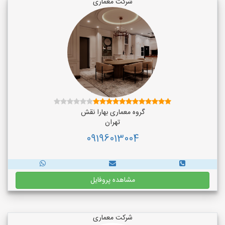
شرکت معماری
گروه معماری بهارا نقش
تهران
09196013004
مشاهده پروفایل
شرکت معماری