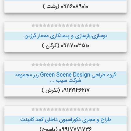
09116089010 (رشت )
نوسازی،بازسازی و پیمانکاری معمار گرزین
09117003510 (گرگان )
گروه طراحی Green Scene Design زیر مجموعه
شرکت سیب ...
09122146217 (تفرش )
طراح و مجری دکوراسیون داخلی کمد کابینت
09917771736 (یاسوج)