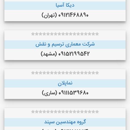
دیکا آسیا
09121468890 (تهران)
شرکت معماری ترسیم و نقش
09152199542 (مشهد)
نماپلان
09111539680 (ساری)
گروه مهندسین سپند