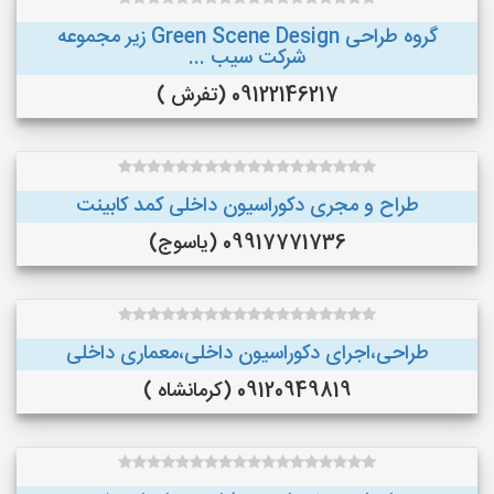
گروه طراحی Green Scene Design زیر مجموعه
شرکت سیب ...
09122146217 (تفرش )
طراح و مجری دکوراسیون داخلی کمد کابینت
09917771736 (یاسوج)
طراحی،اجرای دکوراسیون داخلی،معماری داخلی
09120949819 (کرمانشاه )