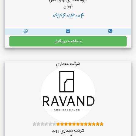
گروه معماری بهارا نقش
تهران
09196013004
مشاهده پروفایل
شرکت معماری
شركت معماري روند