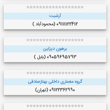
آرشیت
09111122412 (محمودآباد )
برهون دیزاین
09059695793 (بابل )
گروه معماری داخلی بهنازصادقی
09122362990 (تهران)