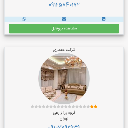
09125840172
مشاهده پروفایل
شرکت معماری
گروه رزا زارعی
تهران