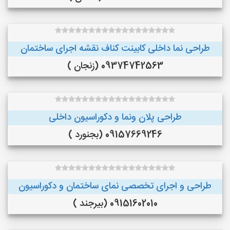
طراحی نما داخلی کابینت کناف نقشه اجرای ساختمان
09374742563 (زنجان )
طراحی پلان ونما و دکوراسیون داخلی
09157669246 (بجنورد )
طراحی و اجرای تخصصی نمای ساختمان و دکوراسیون
09151602010 (بیرجند )