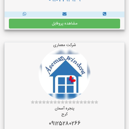
09107792939
مشاهده پروفایل
شرکت معماری
پنجره آسمان
کرج
09125280266