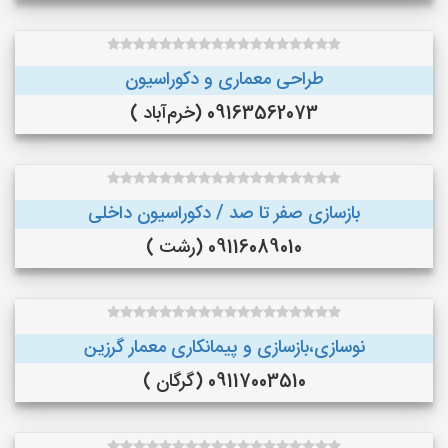
طراحی معماری و دکوراسیون
09163562073 (خرم‌آباد )
بازسازی صفر تا صد / دکوراسیون داخلی
09116089010 (رشت )
نوسازی،بازسازی و پیمانکاری معمار گرزین
09117003510 (گرگان )