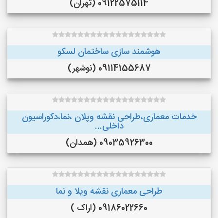
09122575114 (تهران)
هوشمند سازی ساختمان لسکو
09114155687 (نوشهر)
خدمات معماری،طراحی نقشه وپلان ،نما،دکوراسیون
داخلی...
09035926300 (همدان)
طراحی معماری نقشه ویلا و نما
09186022660 (اراک )