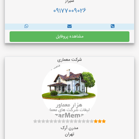
شیراز
09177009026
مشاهده پروفایل
شرکت معماری
مدرن آرک
تهران