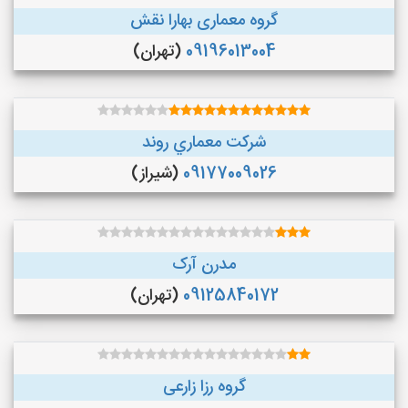
گروه معماری بهارا نقش
09196013004
(تهران)
شركت معماري روند
09177009026
(شیراز)
مدرن آرک
09125840172
(تهران)
گروه رزا زارعی