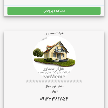
مشاهده پروفایل
شرکت معماری
نقش نور خیال
تهران
09123381754