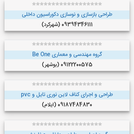
طراحی بازسازی و نوسازی دکوراسیون داخلی
09394346111 (شهرکرد)
گروه مهندسی و معماری Be One
09122200575 (بوشهر)
طراحی و اجرای کناف لاین نوری تایل و pvc
09187484830 (ایلام)