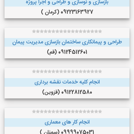
بازسازی و نوسازی و طراحی و اجرا پروژه
09223163927 (کرمان )
طراحی و پیمانکاری ساختمان بازسازی مدیریت پیمان
09124512601 (قم)
انجام کلیه خدمات نقشه برداری
09122812580 (قزوین)
انجام کار های معماری
09999075031 (سمنان )