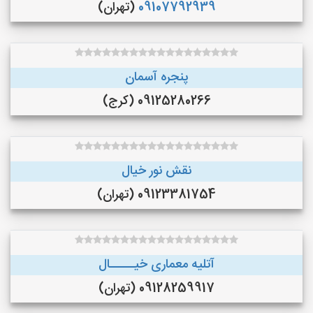
09107792939
(تهران)
پنجره آسمان
09125280266 (کرج)
نقش نور خیال
09123381754 (تهران)
آتلیه معماری خیـــــال
09128259917 (تهران)