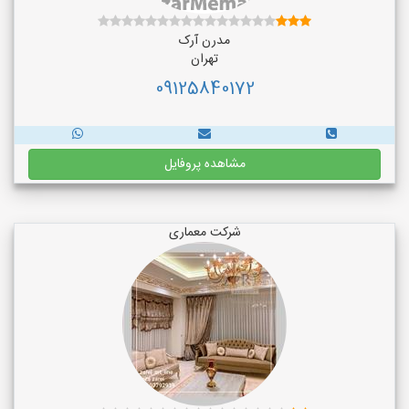
مدرن آرک
تهران
09125840172
مشاهده پروفایل
شرکت معماری