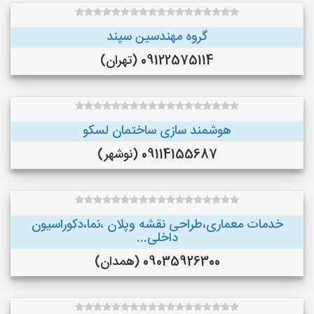
گروه مهندسین سپند
09122575114 (تهران)
هوشمند سازی ساختمان لسکو
09114155687 (نوشهر)
خدمات معماری،طراحی نقشه وپلان ،نما،دکوراسیون
داخلی...
09035926300 (همدان)