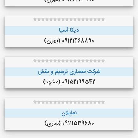
دیکا آسیا
09121468890 (تهران)
شرکت معماری ترسیم و نقش
09152199542 (مشهد)
نماپلان
09111539680 (ساری)