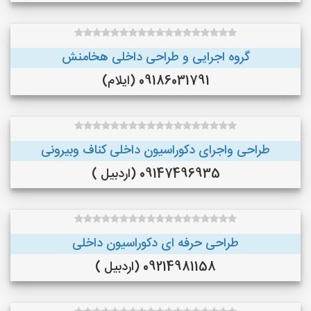
گروه اجرایی و طراحی داخلی هخامنش
09186031791 (ایلام)
طراحی واجرای دکوراسیون داخلی کناف وبیرونی
09147496935 (اردبیل )
طراحی حرفه ای دکوراسیون داخلی
09214981158 (اردبیل )