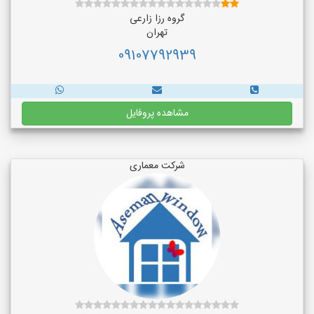
گروه رزا زارعی
تهران
09107792939
مشاهده پروفایل
شرکت معماری