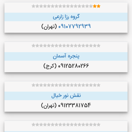
گروه رزا زارعی
09107792939
(تهران)
پنجره آسمان
09125280266 (کرج)
نقش نور خیال
09123381754 (تهران)