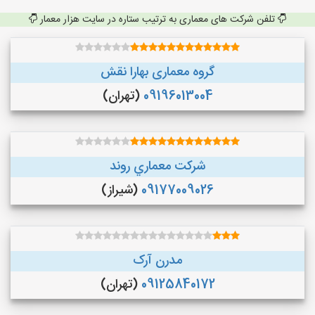
تلفن شرکت های معماری به ترتیب ستاره در سایت هزار معمار
گروه معماری بهارا نقش
09196013004
(تهران)
شركت معماري روند
09177009026
(شیراز)
مدرن آرک
09125840172
(تهران)