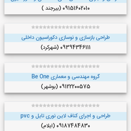
09151602010 (بیرجند )
طراحی بازسازی و نوسازی دکوراسیون داخلی
09394346111 (شهرکرد)
گروه مهندسی و معماری Be One
09122200575 (بوشهر)
طراحی و اجرای کناف لاین نوری تایل و pvc
09187484830 (ایلام)