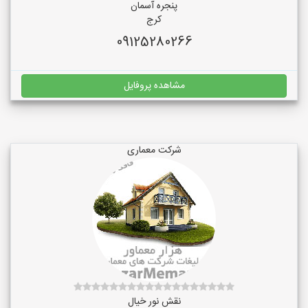
پنجره آسمان
کرج
09125280266
مشاهده پروفایل
شرکت معماری
نقش نور خیال