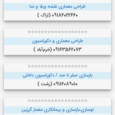
طراحی معماری نقشه ویلا و نما
09186022660 (اراک )
طراحی معماری و دکوراسیون
09163562073 (خرم‌آباد )
بازسازی صفر تا صد / دکوراسیون داخلی
09116089010 (رشت )
نوسازی،بازسازی و پیمانکاری معمار گرزین