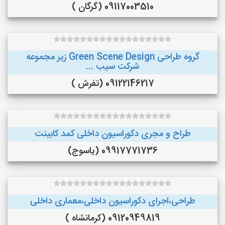
09117003510 (گرگان )
گروه طراحی Green Scene Design زیر مجموعه
شرکت سیب ...
09122146217 (تفرش )
طراح و مجری دکوراسیون داخلی کمد کابینت
09917771736 (یاسوج)
طراحی،اجرای دکوراسیون داخلی،معماری داخلی
09120949819 (کرمانشاه )