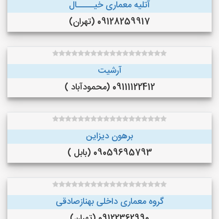
آتلیه معماری خیـــــال
09128259917 (تهران)
آرشیت
09111122412 (محمودآباد )
برهون دیزاین
09059695793 (بابل )
گروه معماری داخلی بهنازصادقی
09122362990 (تهران)