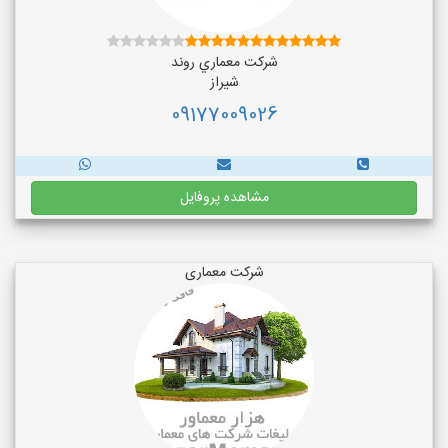
شركت معماري روند
شیراز
09177009026
مشاهده پروفایل
شرکت معماری