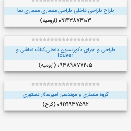
طراح طراحی داخلی طراحی معماری معماری نما
09143873103 (ارومیه)
طراحی و اجرای دکوراسیون داخلی.کناف.نقاشی و
louver
09389877205 (ارومیه)
گروه معماری و مهندسی امیرسالار دستوری
09121937592 (کرج)