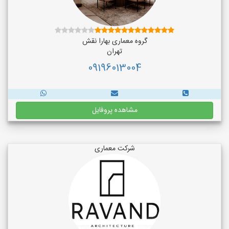
گروه معماری بهارا نقش
تهران
09196013004
مشاهده پروفایل
شرکت معماری