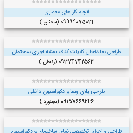
انجام کار های معماری
09999075031 (سمنان )
طراحی نما داخلی کابینت کناف نقشه اجرای ساختمان
09374742563 (زنجان )
طراحی پلان ونما و دکوراسیون داخلی
09157669246 (بجنورد )
طراحی و اجرای تخصصی نمای ساختمان و دکوراسیون