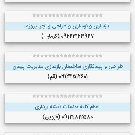
بازسازی و نوسازی و طراحی و اجرا پروژه
09223163927 (کرمان )
طراحی و پیمانکاری ساختمان بازسازی مدیریت پیمان
09124512601 (قم)
انجام کلیه خدمات نقشه برداری
09122812580 (قزوین)