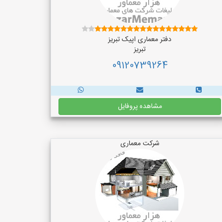
دفتر معماری اپیک تبریز
تبریز
09120739264
مشاهده پروفایل
شرکت معماری