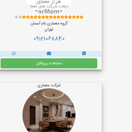
گروه معماری بام آسمان
تهران
09121068840
مشاهده پروفایل
شرکت معماری