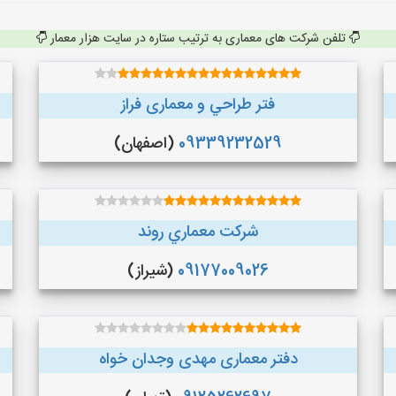
تلفن شرکت های معماری به ترتیب ستاره در سایت هزار معمار
فتر طراحي و معماری فراز
09339232529
(اصفهان)
شركت معماري روند
09177009026
(شیراز)
دفتر معماری مهدی وجدان خواه