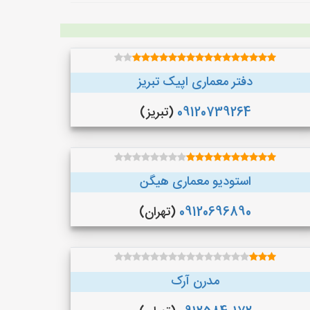
دفتر معماری اپیک تبریز
09120739264
(تبریز)
استودیو معماری هیگن
09120696890
(تهران)
مدرن آرک