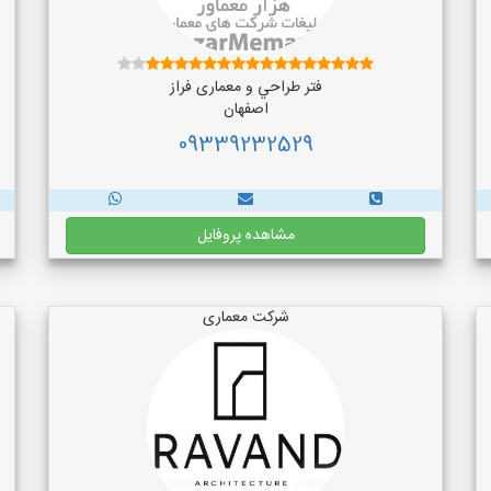
فتر طراحي و معماری فراز
اصفهان
09339232529
مشاهده پروفایل
شرکت معماری