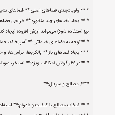
* **اولویت‌بندی فضاهای اصلی:** فضاهای نشیمن
* **ایجاد فضاهای چند منظوره:** طراحی فضاهایی
نیز استفاده شود) می‌تواند ارزش افزوده ایجاد کند
* **توجه به فضاهای خدماتی:** آشپزخانه، حمام،
* **ایجاد فضاهای باز:** بالکن‌ها، تراس‌ها، و ح
* **در نظر گرفتن امکانات ویژه:** استخر، سونا،
**3. مصالح و متریال:**
* **انتخاب مصالح با کیفیت و بادوام:** استفا