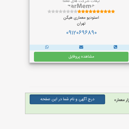
استودیو معماری هیگن
تهران
09120696890
مشاهده پروفایل
درج آگهی و نام شما در این صفحه
ر معمار»