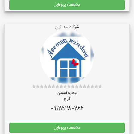
مشاهده پروفایل
شرکت معماری
پنجره آسمان
کرج
09125280266
مشاهده پروفایل