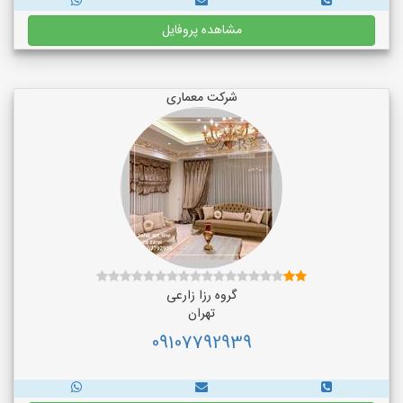
مشاهده پروفایل
شرکت معماری
گروه رزا زارعی
تهران
09107792939