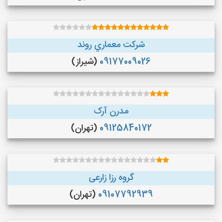
شركت معماري روند
09177009026
(شیراز)
مدرن آرک
09125840172
(تهران)
گروه رزا زارعی
09107792939
(تهران)