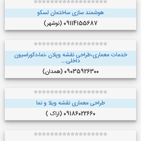
هوشمند سازی ساختمان لسکو
09114155687 (نوشهر)
خدمات معماری،طراحی نقشه وپلان ،نما،دکوراسیون
داخلی...
09035926300 (همدان)
طراحی معماری نقشه ویلا و نما
09186022660 (اراک )