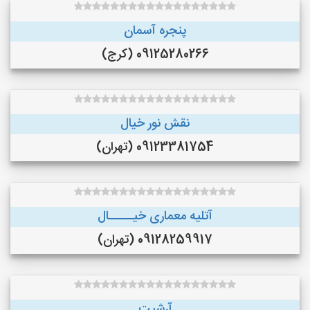
پنجره آسمان
09125280266 (کرج)
نقش نور خیال
09123381754 (تهران)
آتلیه معماری خیـــــال
09128259917 (تهران)
آرشیت