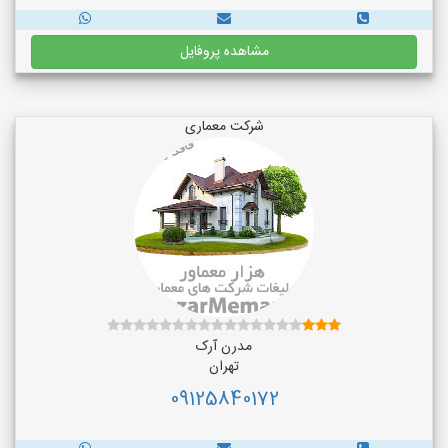
مشاهده پروفایل
شرکت معماری
مدرن آرک
تهران
09125840172