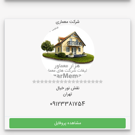
شرکت معماری
نقش نور خیال
تهران
09123381754
مشاهده پروفایل