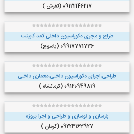
09122146217 (تفرش )
طراح و مجری دکوراسیون داخلی کمد کابینت
09917771736 (یاسوج)
طراحی،اجرای دکوراسیون داخلی،معماری داخلی
09120949819 (کرمانشاه )
بازسازی و نوسازی و طراحی و اجرا پروژه
09223163927 (کرمان )