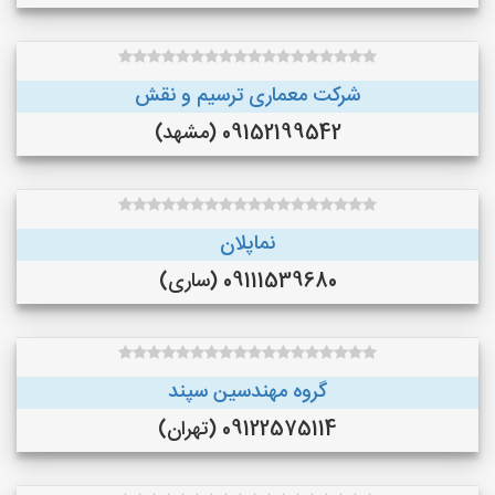
شرکت معماری ترسیم و نقش
09152199542 (مشهد)
نماپلان
09111539680 (ساری)
گروه مهندسین سپند
09122575114 (تهران)