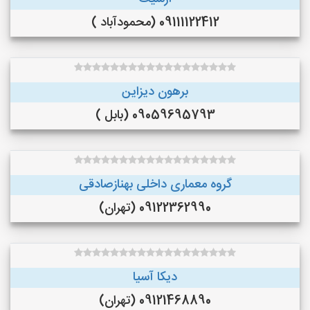
09111122412 (محمودآباد )
برهون دیزاین
09059695793 (بابل )
گروه معماری داخلی بهنازصادقی
09122362990 (تهران)
دیکا آسیا
09121468890 (تهران)