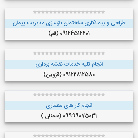
طراحی و پیمانکاری ساختمان بازسازی مدیریت پیمان
09124512601 (قم)
انجام کلیه خدمات نقشه برداری
09122812580 (قزوین)
انجام کار های معماری
09999075031 (سمنان )