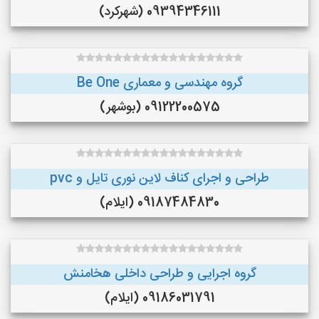
09394346111 (شهرکرد)
گروه مهندسی و معماری Be One
09122200575 (بوشهر)
طراحی و اجرای کناف لاین نوری تایل و pvc
09187484830 (ایلام)
گروه اجرایی و طراحی داخلی هخامنش
09186031791 (ایلام)