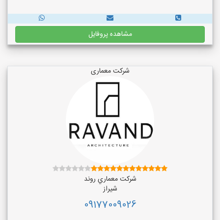
مشاهده پروفایل
شرکت معماری
شركت معماري روند
شیراز
09177009026