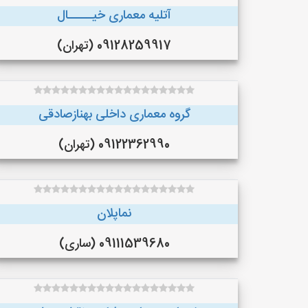
آتلیه معماری خیـــــال
09128259917 (تهران)
گروه معماری داخلی بهنازصادقی
09122362990 (تهران)
نماپلان
09111539680 (ساری)