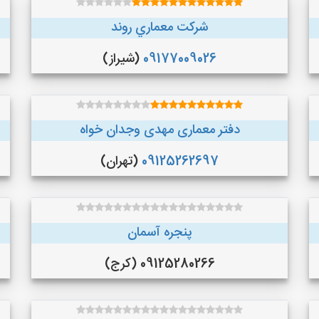
شركت معماري روند
09177009026
(شیراز)
دفتر معماری مهدی وجدان خواه
09125262697
(تهران)
پنجره آسمان
09125280266 (کرج)