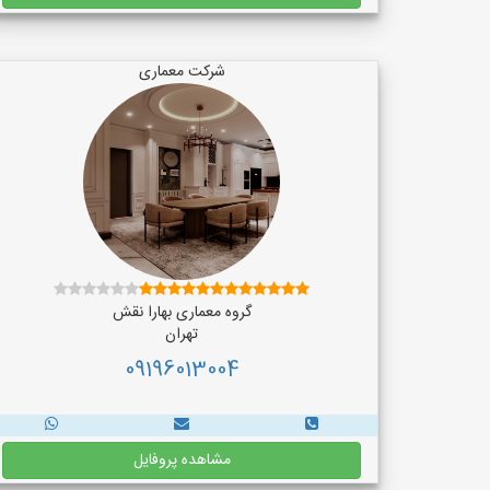
شرکت معماری
گروه معماری بهارا نقش
تهران
09196013004
مشاهده پروفایل