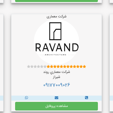
شرکت معماری
شركت معماري روند
شیراز
09177009026
مشاهده پروفایل