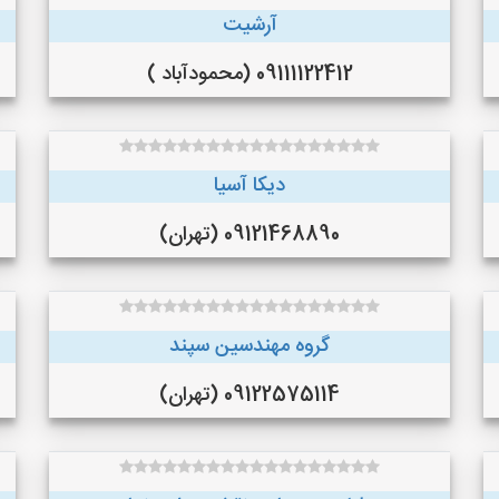
آرشیت
09111122412 (محمودآباد )
دیکا آسیا
09121468890 (تهران)
گروه مهندسین سپند
09122575114 (تهران)