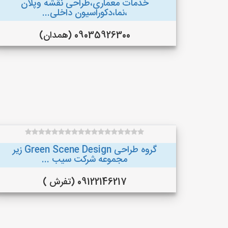
خدمات معماری،طراحی نقشه وپلان
،نما،دکوراسیون داخلی...
09035926300 (همدان)
گروه طراحی Green Scene Design زیر
مجموعه شرکت سیب ...
09122146217 (تفرش )