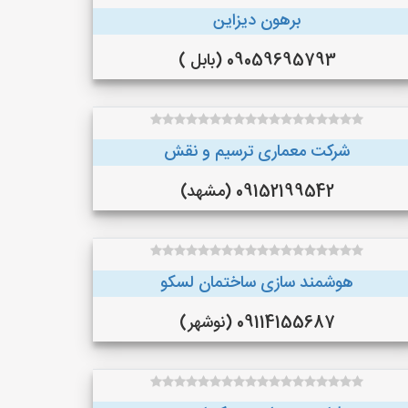
برهون دیزاین
09059695793 (بابل )
شرکت معماری ترسیم و نقش
09152199542 (مشهد)
هوشمند سازی ساختمان لسکو
09114155687 (نوشهر)