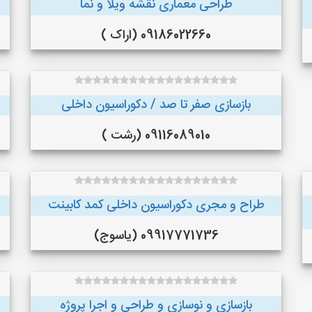
طراحی معماری نقشه ویلا و نما
09186022660 (اراک )
بازسازی صفر تا صد / دکوراسیون داخلی
09116089010 (رشت )
طراح و مجری دکوراسیون داخلی کمد کابینت
09917771736 (یاسوج)
بازسازی و نوسازی و طراحی و اجرا پروژه