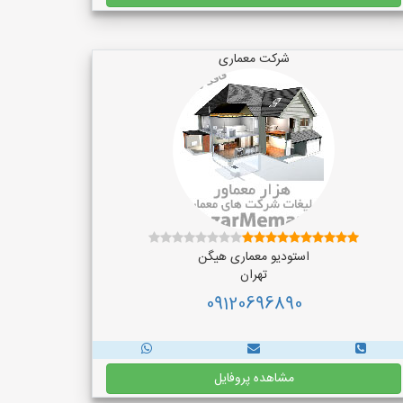
شرکت معماری
استودیو معماری هیگن
تهران
09120696890
مشاهده پروفایل