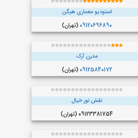
استودیو معماری هیگن
09120696890
(تهران)
مدرن آرک
09125840172
(تهران)
نقش نور خیال
09123381754 (تهران)