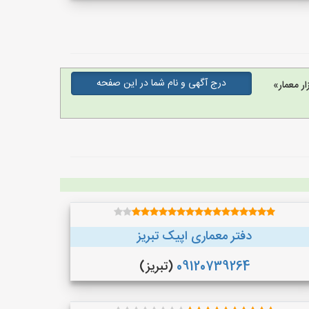
درج آگهی و نام شما در این صفحه
ر معمار»
دفتر معماری اپیک تبریز
09120739264
(تبریز)