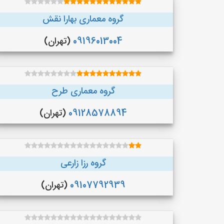
گروه معماری بهارا نقش
09196013004
(تهران)
گروه معماری طرح
09128578894
(تهران)
گروه رزا زارعی
09107792939
(تهران)