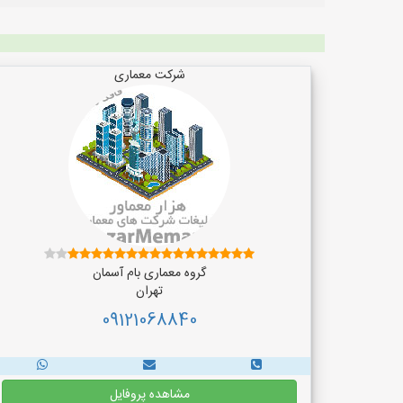
شرکت معماری
گروه معماری بام آسمان
تهران
09121068840
مشاهده پروفایل