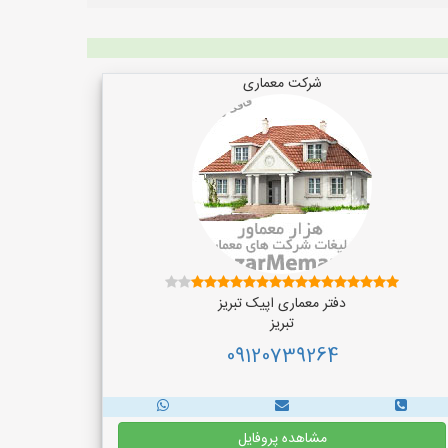
شرکت معماری
دفتر معماری اپیک تبریز
تبریز
09120739264
مشاهده پروفایل