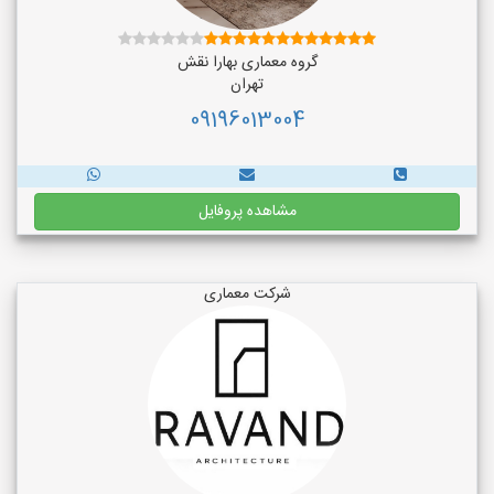
گروه معماری بهارا نقش
تهران
09196013004
مشاهده پروفایل
شرکت معماری