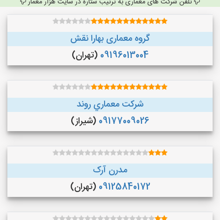
تلفن شرکت های معماری به ترتیب ستاره در سایت هزار معمار
گروه معماری بهارا نقش
09196013004
(تهران)
شركت معماري روند
09177009026
(شیراز)
مدرن آرک
09125840172
(تهران)