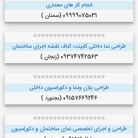
انجام کار های معماری
09999075031 (سمنان )
طراحی نما داخلی کابینت کناف نقشه اجرای ساختمان
09374742563 (زنجان )
طراحی پلان ونما و دکوراسیون داخلی
09157669246 (بجنورد )
طراحی و اجرای تخصصی نمای ساختمان و دکوراسیون