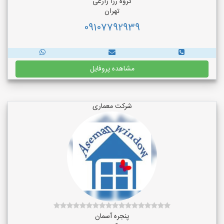
گروه رزا زارعی
تهران
09107792939
مشاهده پروفایل
شرکت معماری
پنجره آسمان