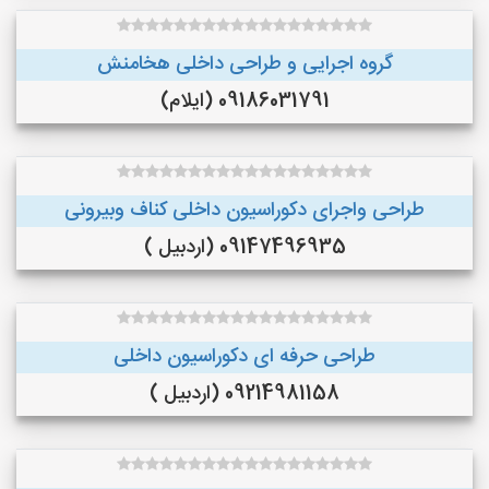
گروه اجرایی و طراحی داخلی هخامنش
09186031791 (ایلام)
طراحی واجرای دکوراسیون داخلی کناف وبیرونی
09147496935 (اردبیل )
طراحی حرفه ای دکوراسیون داخلی
09214981158 (اردبیل )