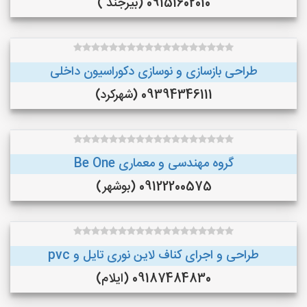
09151602010 (بیرجند )
طراحی بازسازی و نوسازی دکوراسیون داخلی
09394346111 (شهرکرد)
گروه مهندسی و معماری Be One
09122200575 (بوشهر)
طراحی و اجرای کناف لاین نوری تایل و pvc
09187484830 (ایلام)