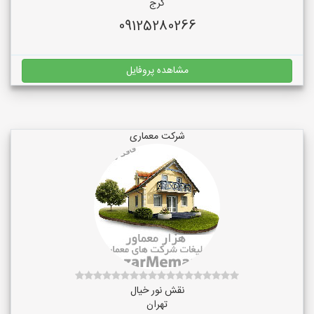
کرج
09125280266
مشاهده پروفایل
شرکت معماری
نقش نور خیال
تهران