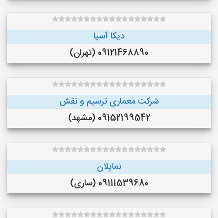
دیکا آسیا
09121468890 (تهران)
شرکت معماری ترسیم و نقش
09152199542 (مشهد)
نماپلان
09111539680 (ساری)