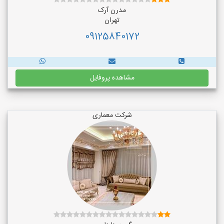
مدرن آرک
تهران
09125840172
مشاهده پروفایل
شرکت معماری