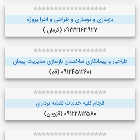
بازسازی و نوسازی و طراحی و اجرا پروژه
09223163927 (کرمان )
طراحی و پیمانکاری ساختمان بازسازی مدیریت پیمان
09124512601 (قم)
انجام کلیه خدمات نقشه برداری
09122812580 (قزوین)