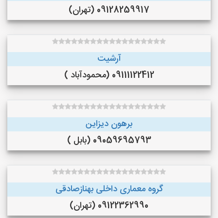
09128259917 (تهران)
آرشیت
09111122412 (محمودآباد )
برهون دیزاین
09059695793 (بابل )
گروه معماری داخلی بهنازصادقی
09122362990 (تهران)