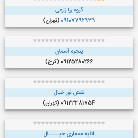
گروه رزا زارعی
09107792939
(تهران)
پنجره آسمان
09125280266 (کرج)
نقش نور خیال
09123381754 (تهران)
آتلیه معماری خیـــــال