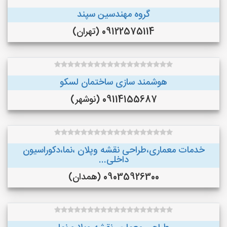
گروه مهندسین سپند
09122575114 (تهران)
هوشمند سازی ساختمان لسکو
09114155687 (نوشهر)
خدمات معماری،طراحی نقشه وپلان ،نما،دکوراسیون
داخلی...
09035926300 (همدان)