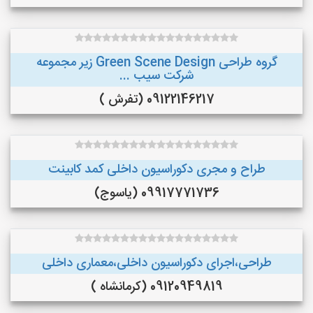
گروه طراحی Green Scene Design زیر مجموعه
شرکت سیب ...
09122146217 (تفرش )
طراح و مجری دکوراسیون داخلی کمد کابینت
09917771736 (یاسوج)
طراحی،اجرای دکوراسیون داخلی،معماری داخلی
09120949819 (کرمانشاه )