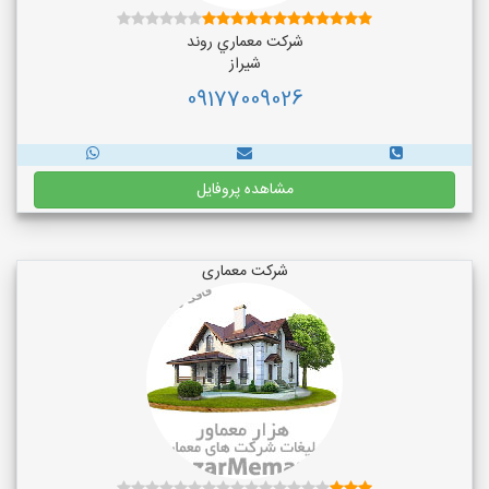
شركت معماري روند
شیراز
09177009026
مشاهده پروفایل
شرکت معماری