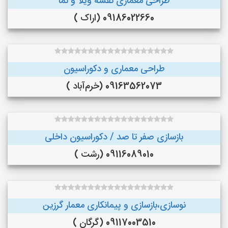
طراحی معماری نقشه ویلا و نما
09186022660 (اراک )
طراحی معماری و دکوراسیون
09163562073 (خرم‌آباد )
بازسازی صفر تا صد / دکوراسیون داخلی
09116089010 (رشت )
نوسازی،بازسازی و پیمانکاری معمار گرزین
09117003510 (گرگان )