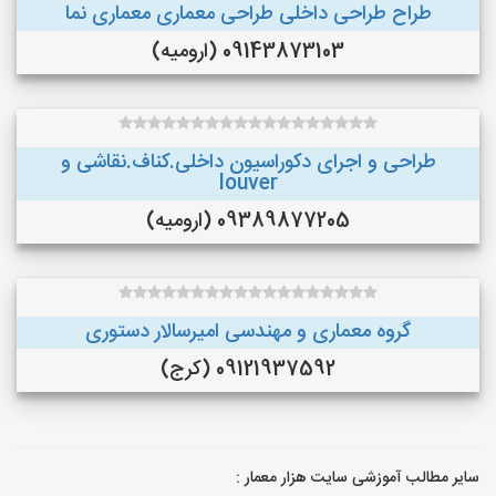
طراح طراحی داخلی طراحی معماری معماری نما
09143873103 (ارومیه)
طراحی و اجرای دکوراسیون داخلی.کناف.نقاشی و
louver
09389877205 (ارومیه)
گروه معماری و مهندسی امیرسالار دستوری
09121937592 (کرج)
سایر مطالب آموزشی سایت هزار معمار :