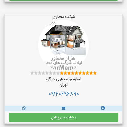
شرکت معماری
استودیو معماری هیگن
تهران
09120696890
مشاهده پروفایل