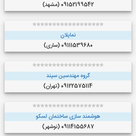
09152199542 (مشهد)
نماپلان
09111539680 (ساری)
گروه مهندسین سپند
09122575114 (تهران)
هوشمند سازی ساختمان لسکو
09114155687 (نوشهر)