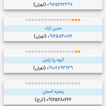
09125262697
(تهران)
مدرن آرک
09125840172
(تهران)
گروه رزا زارعی
09107792939
(تهران)
پنجره آسمان
09125280266 (کرج)