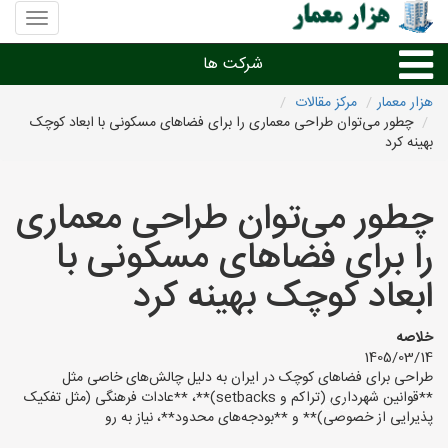
منوی
سایت
هزار
شرکت ها
معمار
هزار معمار
مرکز مقالات
چطور می‌توان طراحی معماری را برای فضاهای مسکونی با ابعاد کوچک
طراحی داخلی و دکوراسیون داخلی
بهینه کرد
دیگر امور معماری
چطور می‌توان طراحی معماری
را برای فضاهای مسکونی با
شرکت های معماری شهرها
ابعاد کوچک بهینه کرد
خلاصه
1405/03/14
طراحی برای فضاهای کوچک در ایران به دلیل چالش‌های خاصی مثل
**قوانین شهرداری (تراکم و setbacks)**، **عادات فرهنگی (مثل تفکیک
پذیرایی از خصوصی)** و **بودجه‌های محدود**، نیاز به رو