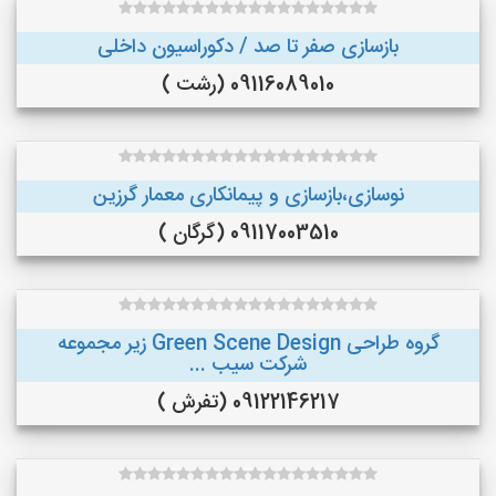
بازسازی صفر تا صد / دکوراسیون داخلی
09116089010 (رشت )
نوسازی،بازسازی و پیمانکاری معمار گرزین
09117003510 (گرگان )
گروه طراحی Green Scene Design زیر مجموعه
شرکت سیب ...
09122146217 (تفرش )