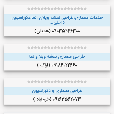
خدمات معماری،طراحی نقشه وپلان ،نما،دکوراسیون
داخلی...
09035926300 (همدان)
طراحی معماری نقشه ویلا و نما
09186022660 (اراک )
طراحی معماری و دکوراسیون
09163562073 (خرم‌آباد )