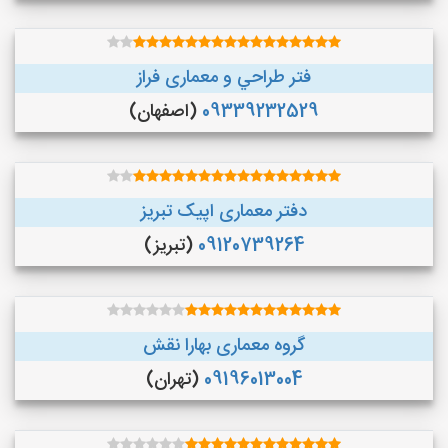
فتر طراحي و معماری فراز
09339232529
(اصفهان)
دفتر معماری اپیک تبریز
09120739264
(تبریز)
گروه معماری بهارا نقش
09196013004
(تهران)