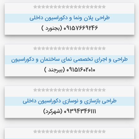
طراحی پلان ونما و دکوراسیون داخلی
09157669246 (بجنورد )
طراحی و اجرای تخصصی نمای ساختمان و دکوراسیون
09151602010 (بیرجند )
طراحی بازسازی و نوسازی دکوراسیون داخلی
09394346111 (شهرکرد)