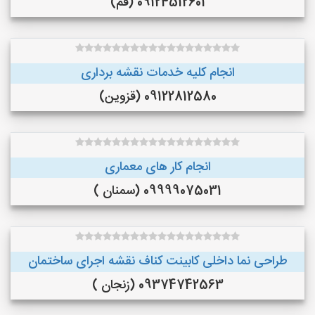
09124512601 (قم)
انجام کلیه خدمات نقشه برداری
09122812580 (قزوین)
انجام کار های معماری
09999075031 (سمنان )
طراحی نما داخلی کابینت کناف نقشه اجرای ساختمان
09374742563 (زنجان )