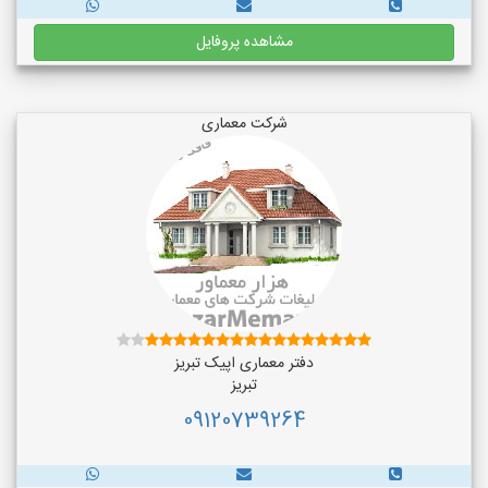
مشاهده پروفایل
شرکت معماری
دفتر معماری اپیک تبریز
تبریز
09120739264