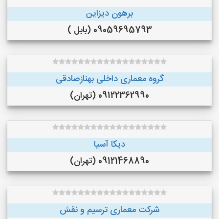
برهون دیزاین
09059695793 (بابل )
گروه معماری داخلی بهنازصادقی
09122362990 (تهران)
دیکا آسیا
09121468890 (تهران)
شرکت معماری ترسیم و نقش