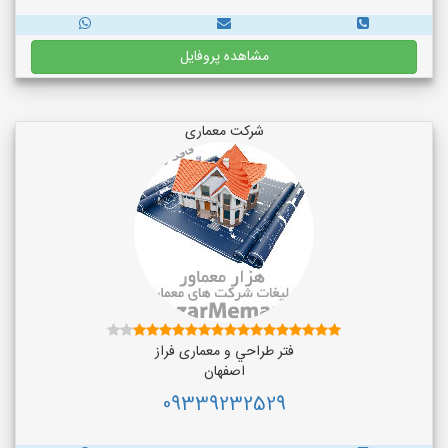
مشاهده پروفایل
شرکت معماری
فتر طراحي و معماری فراز
اصفهان
09339232529