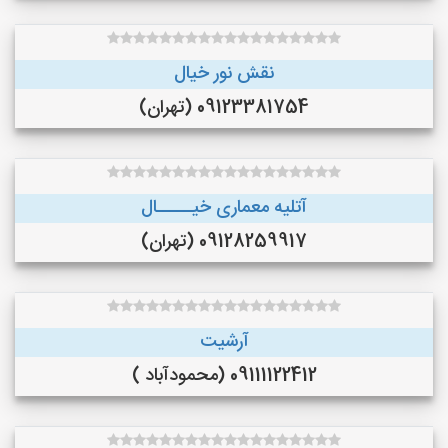
نقش نور خیال
09123381754 (تهران)
آتلیه معماری خیـــــال
09128259917 (تهران)
آرشیت
09111122412 (محمودآباد )