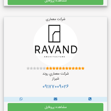
مشاهده پروفایل
شرکت معماری
شركت معماري روند
شیراز
09177009026
مشاهده پروفایل