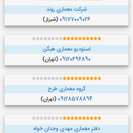
شركت معماري روند
09177009026
(شیراز)
استودیو معماری هیگن
09120696890
(تهران)
گروه معماری طرح
09128578894
(تهران)
دفتر معماری مهدی وجدان خواه