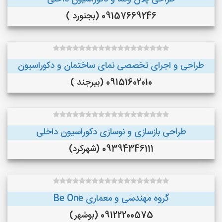
09157669246 (بجنورد )
طراحی و اجرای تخصصی نمای ساختمان و دکوراسیون
09151602010 (بیرجند )
طراحی بازسازی و نوسازی دکوراسیون داخلی
09394346111 (شهرکرد)
گروه مهندسی و معماری Be One
09122200575 (بوشهر)