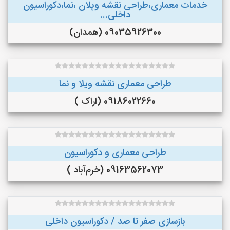
خدمات معماری،طراحی نقشه وپلان ،نما،دکوراسیون
داخلی...
09035926300 (همدان)
طراحی معماری نقشه ویلا و نما
09186022660 (اراک )
طراحی معماری و دکوراسیون
09163562073 (خرم‌آباد )
بازسازی صفر تا صد / دکوراسیون داخلی