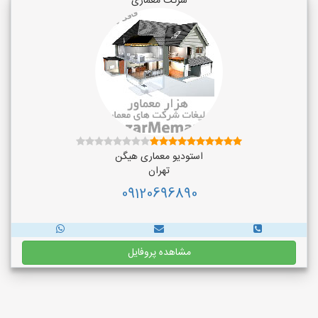
شرکت معماری
استودیو معماری هیگن
تهران
09120696890
مشاهده پروفایل