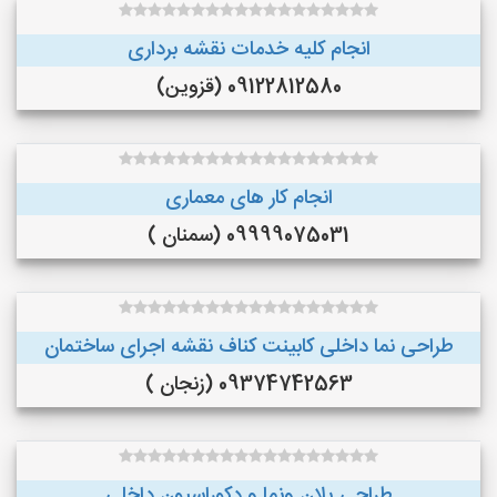
انجام کلیه خدمات نقشه برداری
09122812580 (قزوین)
انجام کار های معماری
09999075031 (سمنان )
طراحی نما داخلی کابینت کناف نقشه اجرای ساختمان
09374742563 (زنجان )
طراحی پلان ونما و دکوراسیون داخلی