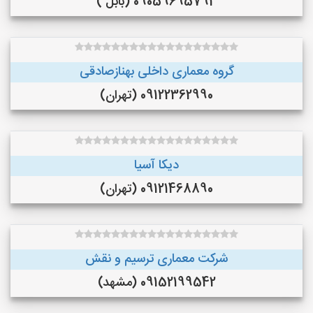
09059695793 (بابل )
گروه معماری داخلی بهنازصادقی
09122362990 (تهران)
دیکا آسیا
09121468890 (تهران)
شرکت معماری ترسیم و نقش
09152199542 (مشهد)