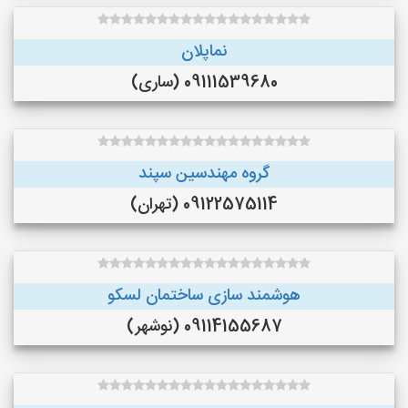
نماپلان
09111539680 (ساری)
گروه مهندسین سپند
09122575114 (تهران)
هوشمند سازی ساختمان لسکو
09114155687 (نوشهر)