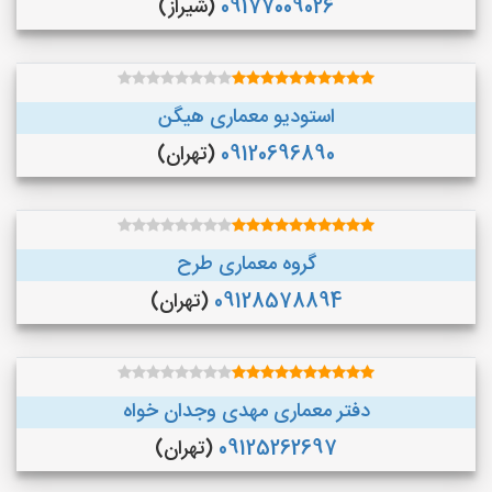
09177009026
(شیراز)
استودیو معماری هیگن
09120696890
(تهران)
گروه معماری طرح
09128578894
(تهران)
دفتر معماری مهدی وجدان خواه
09125262697
(تهران)