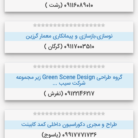
09116089010 (رشت )
نوسازی،بازسازی و پیمانکاری معمار گرزین
09117003510 (گرگان )
گروه طراحی Green Scene Design زیر مجموعه
شرکت سیب ...
09122146217 (تفرش )
طراح و مجری دکوراسیون داخلی کمد کابینت
09917771736 (یاسوج)