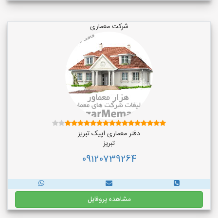
شرکت معماری
دفتر معماری اپیک تبریز
تبریز
09120739264
مشاهده پروفایل