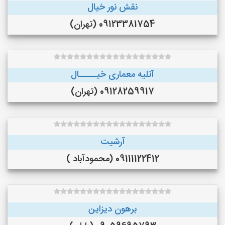
نقش نور خیال
09123381754 (تهران)
آتلیه معماری خیـــــال
09128259917 (تهران)
آرشیت
09111122412 (محمودآباد )
برهون دیزاین