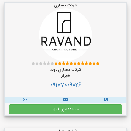
شرکت معماری
شركت معماري روند
شیراز
09177009026
مشاهده پروفایل