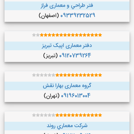
فتر طراحي و معماری فراز
09339232529
(اصفهان)
دفتر معماری اپیک تبریز
09120739264
(تبریز)
گروه معماری بهارا نقش
09196013004
(تهران)
شركت معماري روند