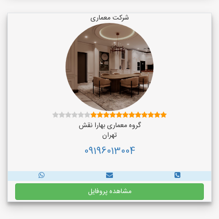
شرکت معماری
گروه معماری بهارا نقش
تهران
09196013004
مشاهده پروفایل