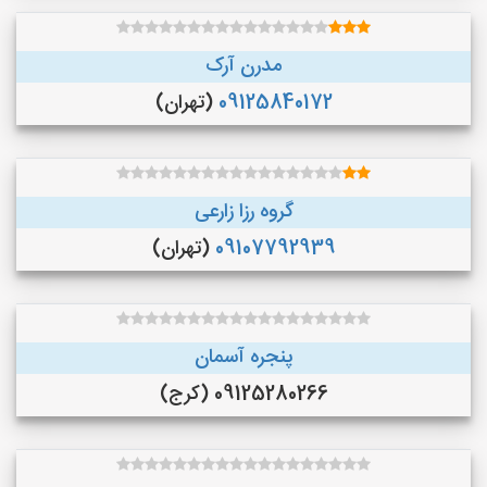
مدرن آرک
09125840172
(تهران)
گروه رزا زارعی
09107792939
(تهران)
پنجره آسمان
09125280266 (کرج)