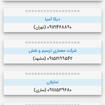
دیکا آسیا
09121468890 (تهران)
شرکت معماری ترسیم و نقش
09152199542 (مشهد)
نماپلان
09111539680 (ساری)