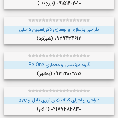
09151602010 (بیرجند )
طراحی بازسازی و نوسازی دکوراسیون داخلی
09394346111 (شهرکرد)
گروه مهندسی و معماری Be One
09122200575 (بوشهر)
طراحی و اجرای کناف لاین نوری تایل و pvc
09187484830 (ایلام)