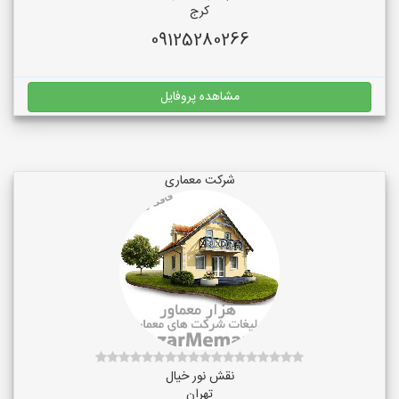
کرج
09125280266
مشاهده پروفایل
شرکت معماری
نقش نور خیال
تهران