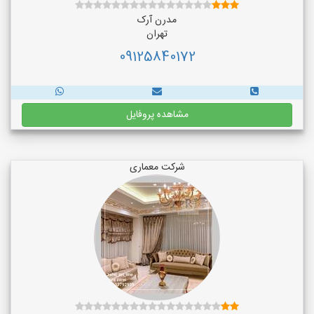
مدرن آرک
تهران
09125840172
مشاهده پروفایل
شرکت معماری