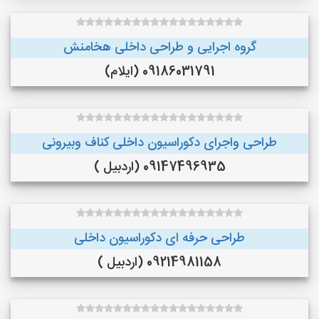
گروه اجرایی و طراحی داخلی هخامنش
09186031791 (ایلام)
طراحی واجرای دکوراسیون داخلی کناف وبیرونی
09147496935 (اردبیل )
طراحی حرفه ای دکوراسیون داخلی
09214981158 (اردبیل )