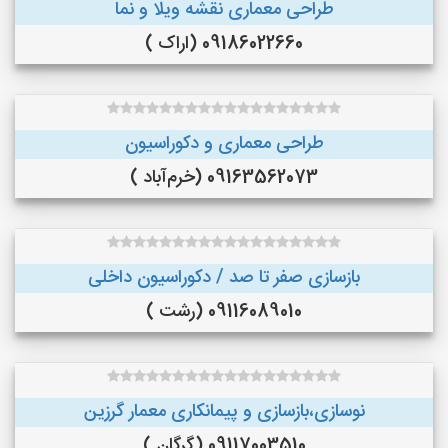
طراحی معماری نقشه ویلا و نما
09186022660 (اراک )
طراحی معماری و دکوراسیون
09163562073 (خرم‌آباد )
بازسازی صفر تا صد / دکوراسیون داخلی
09116089010 (رشت )
نوسازی،بازسازی و پیمانکاری معمار گرزین
09117003510 (گرگان )