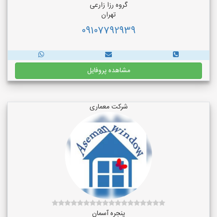
گروه رزا زارعی
تهران
09107792939
مشاهده پروفایل
شرکت معماری
پنجره آسمان