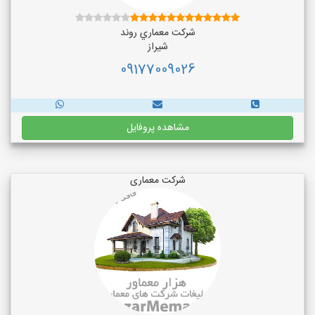
شركت معماري روند
شیراز
09177009026
مشاهده پروفایل
شرکت معماری