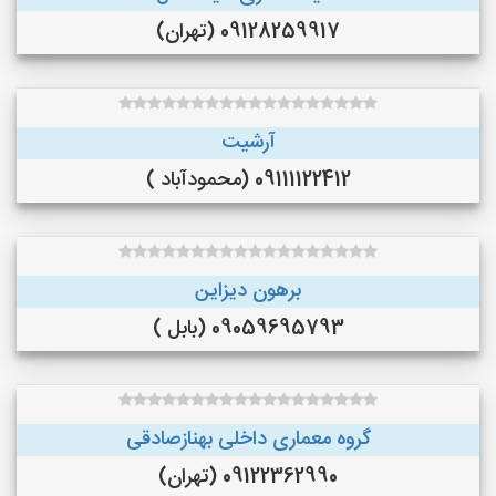
09128259917 (تهران)
آرشیت
09111122412 (محمودآباد )
برهون دیزاین
09059695793 (بابل )
گروه معماری داخلی بهنازصادقی
09122362990 (تهران)