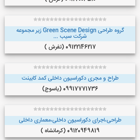
گروه طراحی Green Scene Design زیر مجموعه
شرکت سیب ...
09122146217 (تفرش )
طراح و مجری دکوراسیون داخلی کمد کابینت
09917771736 (یاسوج)
طراحی،اجرای دکوراسیون داخلی،معماری داخلی
09120949819 (کرمانشاه )