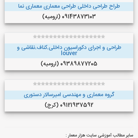
طراح طراحی داخلی طراحی معماری معماری نما
09143873103 (ارومیه)
طراحی و اجرای دکوراسیون داخلی.کناف.نقاشی و
louver
09389877205 (ارومیه)
گروه معماری و مهندسی امیرسالار دستوری
09121937592 (کرج)
سایر مطالب آموزشی سایت هزار معمار :