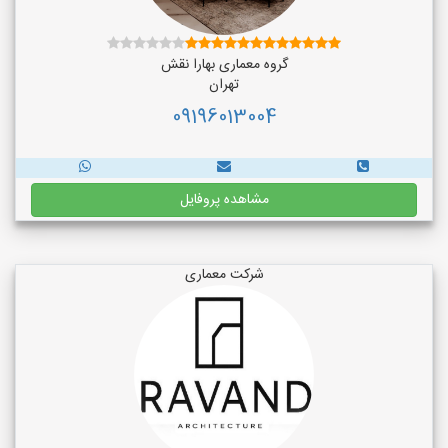
گروه معماری بهارا نقش
تهران
09196013004
مشاهده پروفایل
شرکت معماری