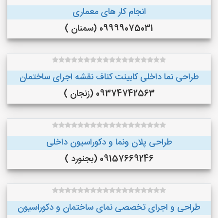
انجام کار های معماری
09999075031 (سمنان )
طراحی نما داخلی کابینت کناف نقشه اجرای ساختمان
09374742563 (زنجان )
طراحی پلان ونما و دکوراسیون داخلی
09157669246 (بجنورد )
طراحی و اجرای تخصصی نمای ساختمان و دکوراسیون