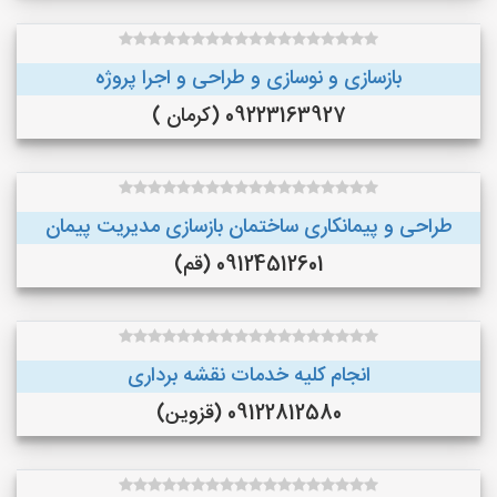
بازسازی و نوسازی و طراحی و اجرا پروژه
09223163927 (کرمان )
طراحی و پیمانکاری ساختمان بازسازی مدیریت پیمان
09124512601 (قم)
انجام کلیه خدمات نقشه برداری
09122812580 (قزوین)