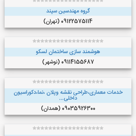
گروه مهندسین سپند
09122575114 (تهران)
هوشمند سازی ساختمان لسکو
09114155687 (نوشهر)
خدمات معماری،طراحی نقشه وپلان ،نما،دکوراسیون
داخلی...
09035926300 (همدان)