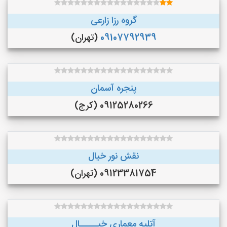
گروه رزا زارعی
09107792939
(تهران)
پنجره آسمان
09125280266 (کرج)
نقش نور خیال
09123381754 (تهران)
آتلیه معماری خیـــــال